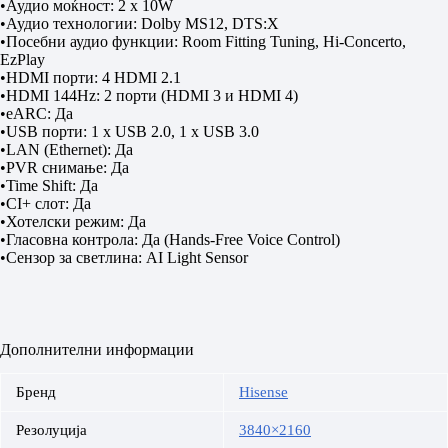
•Аудио моќност: 2 x 10W
•Аудио технологии: Dolby MS12, DTS:X
•Посебни аудио функции: Room Fitting Tuning, Hi-Concerto,
EzPlay
•HDMI порти: 4 HDMI 2.1
•HDMI 144Hz: 2 порти (HDMI 3 и HDMI 4)
•eARC: Да
•USB порти: 1 x USB 2.0, 1 x USB 3.0
•LAN (Ethernet): Да
•PVR снимање: Да
•Time Shift: Да
•CI+ слот: Да
•Хотелски режим: Да
•Гласовна контрола: Да (Hands-Free Voice Control)
•Сензор за светлина: AI Light Sensor
Дополнителни информации
Бренд
Hisense
Резолуција
3840×2160