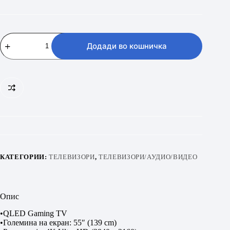
Hisense
55
Додади во кошничка
E7S
PRO
количина
КАТЕГОРИИ:
ТЕЛЕВИЗОРИ
,
ТЕЛЕВИЗОРИ/АУДИО/ВИДЕО
Опис
•QLED Gaming TV
•Големина на екран: 55″ (139 cm)