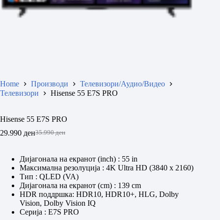
Home
Производи
Телевизори/Аудио/Видео
Телевизори
Hisense 55 E7S PRO
Hisense 55 E7S PRO
29.990
ден
35.990
ден
Original
Current
price
price
was:
is:
Дијагонала на екранот (inch)
: 55 in
35.990 ден.
29.990 ден.
Максимална резолуција
: 4K Ultra HD (3840 x 2160)
Тип
: QLED (VA)
Дијагонала на екранот (cm)
: 139 cm
HDR поддршка: HDR10, HDR10+, HLG, Dolby
Vision, Dolby Vision IQ
Серија
: E7S PRO