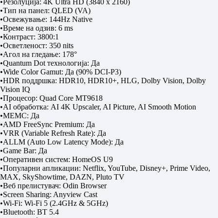
•Резолуција: 4K Ultra HD (3840 x 2160)
•Тип на панел: QLED (VA)
•Освежување: 144Hz Native
•Време на одзив: 6 ms
•Контраст: 3800:1
•Осветленост: 350 nits
•Агол на гледање: 178°
•Quantum Dot технологија: Да
•Wide Color Gamut: Да (90% DCI-P3)
•HDR поддршка: HDR10, HDR10+, HLG, Dolby Vision, Dolby
Vision IQ
•Процесор: Quad Core MT9618
•AI обработка: AI 4K Upscaler, AI Picture, AI Smooth Motion
•MEMC: Да
•AMD FreeSync Premium: Да
•VRR (Variable Refresh Rate): Да
•ALLM (Auto Low Latency Mode): Да
•Game Bar: Да
•Оперативен систем: HomeOS U9
•Популарни апликации: Netflix, YouTube, Disney+, Prime Video,
MAX, SkyShowtime, DAZN, Pluto TV
•Веб прелистувач: Odin Browser
•Screen Sharing: Anyview Cast
•Wi-Fi: Wi-Fi 5 (2.4GHz & 5GHz)
•Bluetooth: BT 5.4