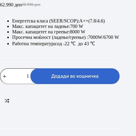
62.990
ден
68.990
ден
Original
Current
price
price
was:
is:
Енергетска класа (SEER/SCOP):A++(7.8/4.6)
68.990 ден.
62.990 ден.
Макс. капацитет на ладење:700 W
Макс. капацитет на греење:8000 W
Просечна моќност (ладење/греење) :7000W/6700 W
Работна температура:од -22 ℃ до 43 ℃
Hisense
HB70KW0AG
Додади во кошничка
количина