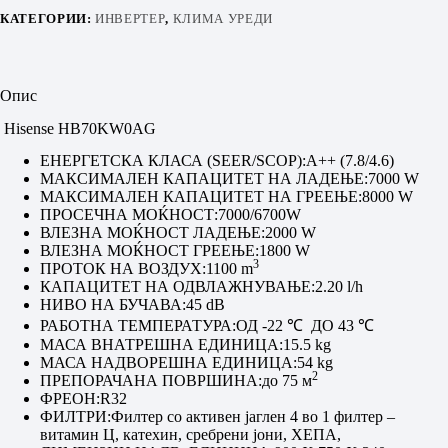
КАТЕГОРИИ:
ИНВЕРТЕР
,
КЛИМА УРЕДИ
Опис
Hisense HB70KW0AG
ЕНЕРГЕТСКА КЛАСА (SEER/SCOP):
A++ (7.8/4.6)
МАКСИМАЛЕН КАПАЦИТЕТ НА ЛАДЕЊЕ:
7000 W
МАКСИМАЛЕН КАПАЦИТЕТ НА ГРЕЕЊЕ:
8000 W
ПРОСЕЧНА МОЌНОСТ:
7000/6700W
ВЛЕЗНА МОЌНОСТ ЛАДЕЊЕ:
2000 W
ВЛЕЗНА МОЌНОСТ ГРЕЕЊЕ:
1800 W
3
ПРОТОК НА ВОЗДУХ:
1100 m
КАПАЦИТЕТ НА ОДВЛАЖНУВАЊЕ:
2.20 l/h
НИВО НА БУЧАВА:
45 dB
РАБОТНА ТЕМПЕРАТУРА:
ОД -22 ℃ ДО 43 ℃
МАСА ВНАТРЕШНА ЕДИНИЦА:
15.5 kg
МАСА НАДВОРЕШНА ЕДИНИЦА:
54 kg
2
ПРЕПОРАЧАНА ПОВРШИНА:
до 75 м
ФРЕОН:
R32
ФИЛТРИ:
Филтер со активен јаглен 4 во 1 филтер –
витамин Ц, катехин, сребрени јони, ХЕПА,