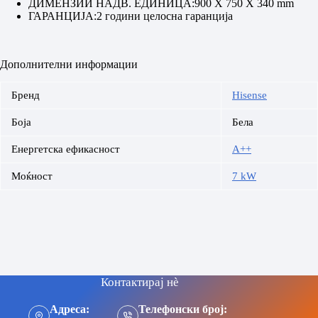
ДИМЕНЗИИ НАДВ. ЕДИНИЦА:
900 X 750 X 340 mm
ГАРАНЦИЈА:
2 години целосна гаранција
Дополнителни информации
Бренд
Hisense
Боја
Бела
Енергетска ефикасност
A++
Моќност
7 kW
Контактирај нè
Адреса:
Телефонски број: