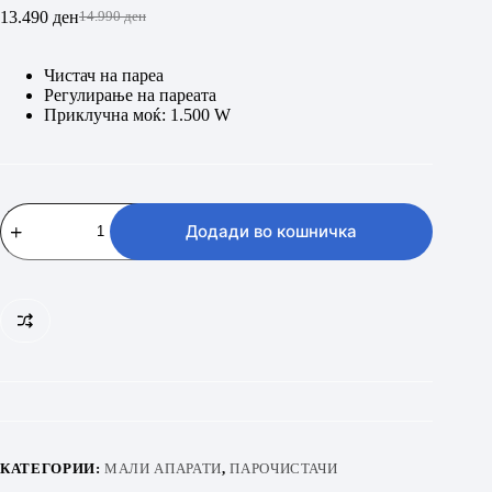
13.490
ден
14.990
ден
Original
Current
price
price
was:
is:
Чистач на пареа
14.990 ден.
13.490 ден.
Регулирање на пареата
Приклучна моќ: 1.500 W
KARCHER
SC
Додади во кошничка
3
EasyFix
количина
КАТЕГОРИИ:
МАЛИ АПАРАТИ
,
ПАРОЧИСТАЧИ