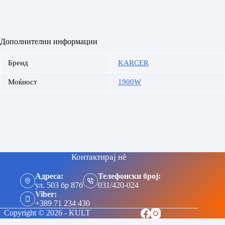
Дополнителни информации
Бренд
KARCER
Моќност
1900W
Контактирај нè
Адреса:
Телефонски број:
ул. 503 бр 87б
031/420-024
Viber:
+389 71 234 430
Copyright © 2026 - KULT