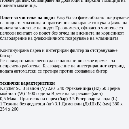
Повеќе детали: складирање на додатоци и паркинг позиција на
подната млазница.
Пакет за чистење на подот
EasyFix со флексибилно поврзување
на подната млазница и практично фиксирање со кука и јамка на
крпата за чистење на подот
Ергономско, ефикасно чистење со
целосен контакт со подот без оглед на висината на корисникот
благодарение на флексибилното поврзување на млазницата.
Континуирана пареа и интегриран филтер за отстранување
бигор
Резервоарот може лесно да се наполни во секое време – за
непречено работење. Благодарение на интегрираниот кертриџ,
водата автоматски се третира против создавање бигор.
технички карактеристики
K
archer SC 3
Напон (V) 220 -240
Фреквенција (Hz) 50
Грејна
моќност (W) 1900 година
Време на загревање (мин)
0,5
Макс.
Притисок на пареа (бар) 3.5
Резервоар за вода (L)
1
Тежина без додатоци (кг) 3.1
Димензии (ДxШxВ) (мм) 380 x
254 x 260