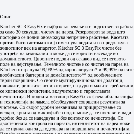
Опис
Karcher SC 3 EasyFix е најбрзо загревање и е подготвен за работа
за само 30 секунди. чистач на пареа. Резервоарот за вода што
постојано се полни овозможува непречено работење. Касетата
против бигор автоматски ја омекнува водата и го продолжува
животниот век на апаратот. Kärcher SC 3 EasyFix чисти без
употреба на хемикалии и може да се користи насекаде во
домаќинството. Цврстите подови од секаков вид се неговото
поле на дејствување. Темелното чистење со чистач на пареа на
Kärcher отстранува 99,999% од коронавирусот* и 99,99% од сите
вообичаени бактерии за домаќинството** од вообичаените
тврди површини. Со своите мултифункционални додатоци,
плочките, ринглите, аспираторите, па дури и малите гребнатини
се хигиенски исчистени, вклучително и тврдоглавата
нечистотија. И подната млазница EasyFix со флексибилна спојка
и технологија на ламела обезбедуваат совршени резултати за
чистење. Со својот удобен механизам за прицврстување со
велкро, крпата од микрофибер подот може да се постави и вади
удобно без да се наведнува и без контакт со нечистотија. Со
двостепената контрола на пареата, интензитетот на пареа може
да се прилагоди за да одговара на површината и нечистотијата.