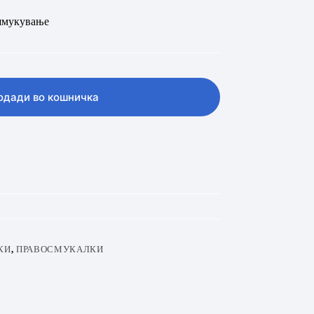
вшмукување
одади во кошничка
КИ
,
ПРАВОСМУКАЛКИ