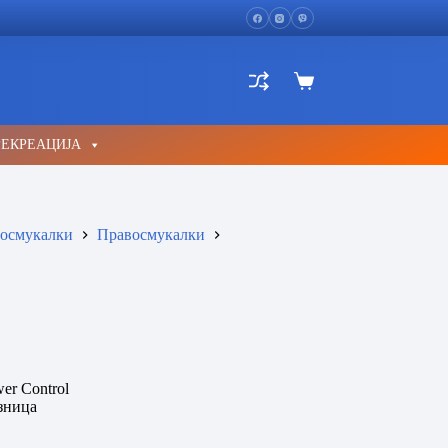
Shopping
cart
РЕКРЕАЦИЈА
осмукалки
Правосмукалки
er Control
зница