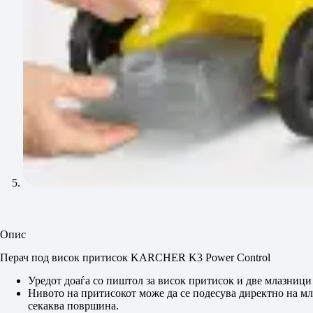
Опис
Перач под висок притисок KARCHER K3 Power Control
Уредот доаѓа со пиштол за висок притисок и две млазници
Нивото на притисокот може да се подесува директно на мла
секаква површина.