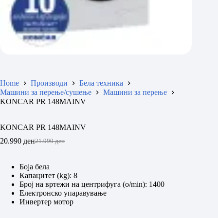
Home
Производи
Бела техника
Машини за перење/сушење
Машини за перење
KONCAR PR 148MAINV
KONCAR PR 148MAINV
20.990
ден
21.990
ден
Original
Current
price
price
was:
is:
Боја бела
21.990 ден.
20.990 ден.
Капацитет (kg): 8
Број на вртежи на центрифуга (o/min): 1400
Електронско упаравување
Инвертер мотор