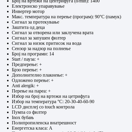
Број на вртежи на центрифуга (o/min): 1400
Електронско упаравување
Инвертер мотор
Макс. температура на перење (програм): 90°C (памук)
Сигнал за протекување
Заштита од деца
Сигнал за отворена или заклучена врата
Сигнал за запушен филтер
Сигнал за низок притисок на вода
Сензор за надзор на полнење
Број на програми: 14
Start / пауза: +
Предперење: +
Брзо перење: +
Дополнително плакнење: +
Одложено перење: +
Anti alergik: +
Перење на пареа: +
Избор на број на вртежи на цетрифуга
Избор на температура °C: 20-30-40-60-90
LCD дисплеј со touch контрола
Пумпа со филтер
Inox бубањ
Полипропиленска внатрешност
Енергетска класа: А