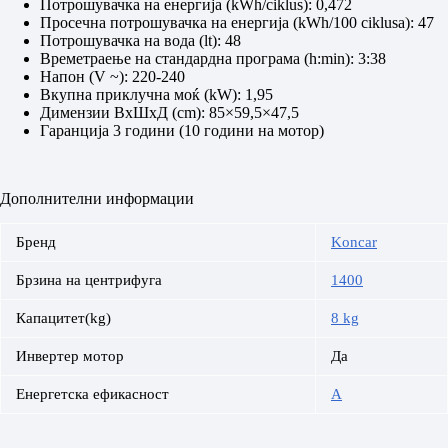
Потрошувачка на енергија (kWh/ciklus): 0,472
Просечна потрошувачка на енергија (kWh/100 ciklusa): 47
Потрошувачка на вода (lt): 48
Времетраење на стандардна програма (h:min): 3:38
Напон (V ~): 220-240
Вкупна приклучна моќ (kW): 1,95
Димензии ВхШхД (cm): 85×59,5×47,5
Гаранција 3 години (10 години на мотор)
Дополнителни информации
Бренд
Koncar
Брзина на центрифуга
1400
Капацитет(kg)
8 kg
Инвертер мотор
Да
Енергетска ефикасност
A