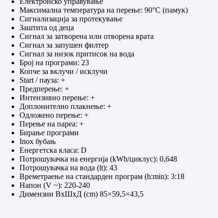
Електронско управување
Максимална температура на перење: 90°C (памук)
Сигнализација за протекување
Заштита од деца
Сигнал за затворена или отворена врата
Сигнал за запушен филтер
Сигнал за низок притисок на вода
Број на програми: 23
Копче за вклучи / исклучи
Start / пауза: +
Предперење: +
Интензивно перење: +
Доплонително плакнење: +
Одложено перење: +
Перење на пареа: +
Бирање програми
Inox бубањ
Енергетска класа: D
Потрошувачка на енергија (kWh/циклус): 0,648
Потрошувачка на вода (lt): 43
Времетраење на стандарден програм (h:min): 3:18
Напон (V ~): 220-240
Димензии ВхШхД (cm) 85×59,5×43,5