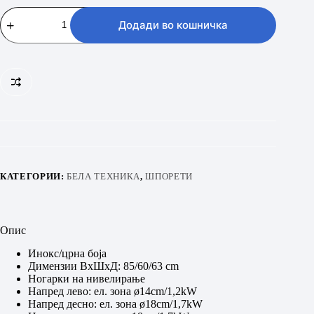
KONCAR
ST
Додади во кошничка
6040KIS
количина
КАТЕГОРИИ:
БЕЛА ТЕХНИКА
,
ШПОРЕТИ
Опис
Инокс/црна боја
Димензии ВхШхД: 85/60/63 cm
Ногарки на нивелирање
Напред лево: ел. зона ø14cm/1,2kW
Напред десно: ел. зона ø18cm/1,7kW