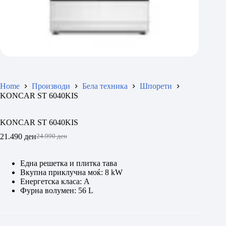
Home
Производи
Бела техника
Шпорети
KONCAR ST 6040KIS
KONCAR ST 6040KIS
21.490
ден
24.990
ден
Original
Current
price
price
was:
is:
Една решетка и плитка тава
24.990 ден.
21.490 ден.
Вкупна приклучна моќ: 8 kW
Енергетска класа: A
Фурна волумен: 56 L