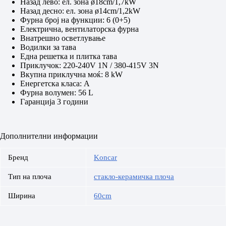
Назад лево: ел. зона ø18cm/1,7kW
Назад десно: ел. зона ø14cm/1,2kW
Фурна број на функции: 6 (0+5)
Електрична, вентилаторска фурна
Внатрешно осветлување
Водилки за тава
Една решетка и плитка тава
Приклучок: 220-240V 1N / 380-415V 3N
Вкупна приклучна моќ: 8 kW
Енергетска класа: A
Фурна волумен: 56 L
Гаранција 3 години
Дополнителни информации
Бренд
Koncar
Тип на плоча
стакло-керамичка плоча
Ширина
60cm