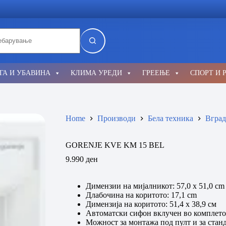
lts
ГА И УБАВИНА
КЛИМА УРЕДИ
ГРЕЕЊЕ
СПОРТ И 
Home
Производи
Бела техника
Вград
GORENJE KVE KM 15 BEL
9.990
ден
Димензии на мијалникот: 57,0 х 51,0 cm
Длабочина на коритото: 17,1 cm
Димензија на коритото: 51,4 х 38,9 см
Автоматски сифон вклучен во комплето
Можност за монтажа под пулт и за стан