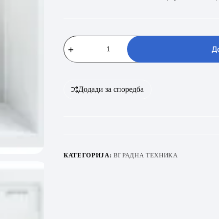
GORENJE
KVE
Д
KM
15
BEL
количина
Додади за споредба
КАТЕГОРИЈА:
ВГРАДНА ТЕХНИКА