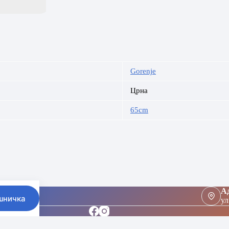
Gorenje
Црна
65cm
Ад
шничка
ул