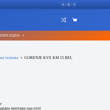
Shopping
cart
РЕКРЕАЦИЈА
на техника
GORENJE KVE KM 15 BEL
т
дардна монтажа над пулт