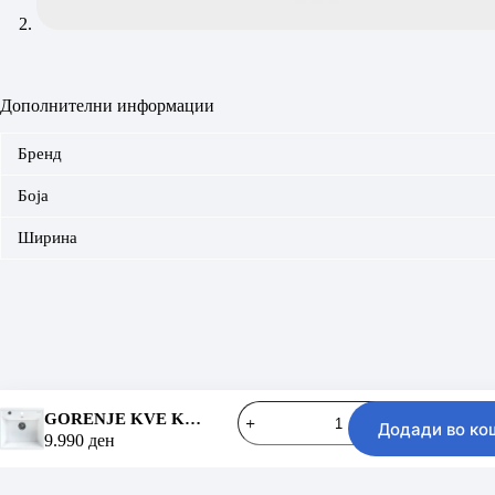
Дополнителни информации
Бренд
Боја
Ширина
GORENJE
GORENJE KVE KM 15 BEL
Контактирај нè
Додади во ко
KVE
9.990
ден
KM
Copyright © 2026 - KULT
15
BEL