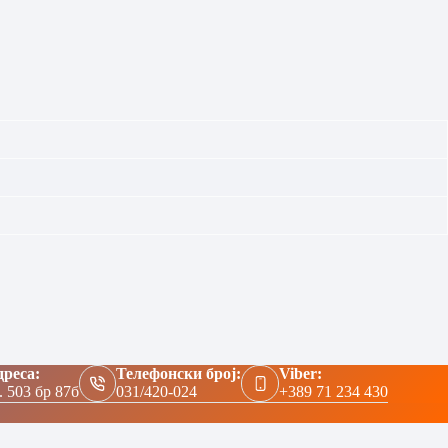
реса:
Телефонски број:
Viber:
. 503 бр 87б
031/420-024
+389 71 234 430