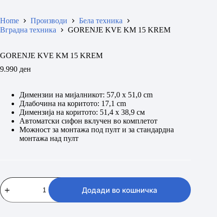
Home
Производи
Бела техника
Вградна техника
GORENJE KVE KM 15 KREM
GORENJE KVE KM 15 KREM
9.990
ден
Димензии на мијалникот: 57,0 х 51,0 cm
Длабочина на коритото: 17,1 cm
Димензија на коритото: 51,4 х 38,9 см
Автоматски сифон вклучен во комплетот
Можност за монтажа под пулт и за стандардна
монтажа над пулт
GORENJE
KVE
Додади во кошничка
KM
15
KREM