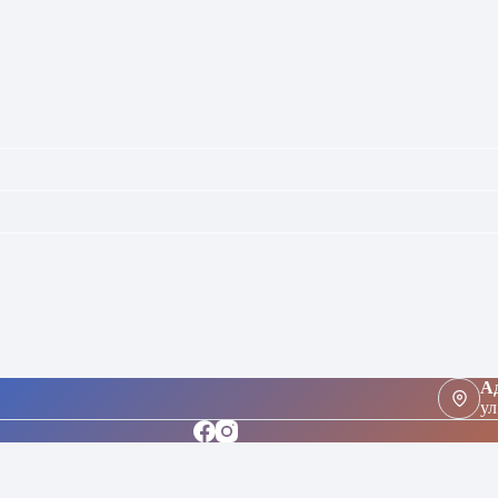
Ад
ул