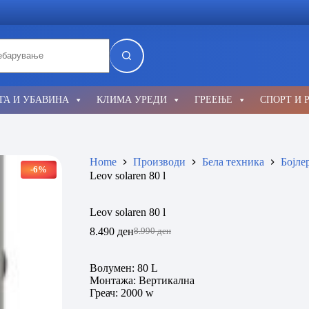
lts
ГА И УБАВИНА
КЛИМА УРЕДИ
ГРЕЕЊЕ
СПОРТ И 
Home
Производи
Бела техника
Бојле
-6%
Leov solaren 80 l
Leov solaren 80 l
8.490
ден
8.990
ден
Original
Current
price
price
was:
is:
Волумен: 80 L
8.990 ден.
8.490 ден.
Монтажа: Вертикална
Греач: 2000 w