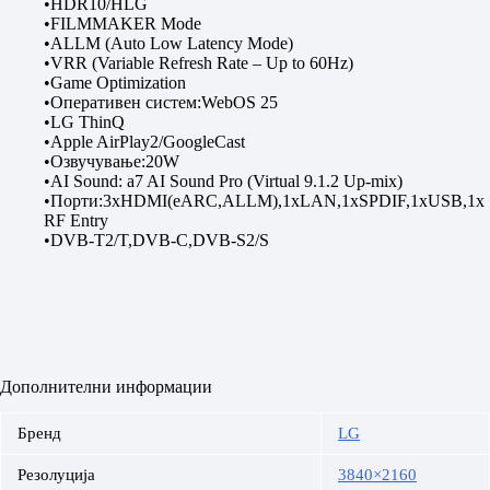
•HDR10/HLG
•FILMMAKER Mode
•ALLM (Auto Low Latency Mode)
•VRR (Variable Refresh Rate – Up to 60Hz)
•Game Optimization
•Оперативен систем:WebOS 25
•LG ThinQ
•Apple AirPlay2/GoogleCast
•Озвучување:20W
•AI Sound: a7 AI Sound Pro (Virtual 9.1.2 Up-mix)
•Порти:3xHDMI(eARC,ALLM),1xLAN,1xSPDIF,1xUSB,1x
RF Entry
•DVB-T2/T,DVB-C,DVB-S2/S
Дополнителни информации
Бренд
LG
Резолуција
3840×2160