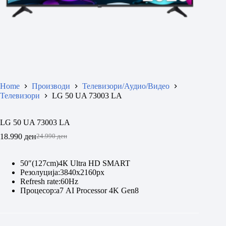
Home
Производи
Телевизори/Аудио/Видео
Телевизори
LG 50 UA 73003 LA
LG 50 UA 73003 LA
18.990
ден
24.990
ден
Original
Current
price
price
was:
is:
50″(127cm)4К Ultra HD SMART
24.990 ден.
18.990 ден.
Резолуција:3840x2160px
Refresh rate:60Hz
Процесор:а7 АI Processor 4K Gen8