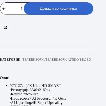
LG
50
Додади во кошничка
UA
73003
LA
количина
КАТЕГОРИИ:
ТЕЛЕВИЗОРИ
,
ТЕЛЕВИЗОРИ/АУДИО/ВИДЕО
Опис
50″(127cm)4К Ultra HD SMART
•Резолуција:3840x2160px
•Refresh rate:60Hz
•Процесор:а7 АI Processor 4K Gen8
•AI Upscaling:4K Super Upscaling