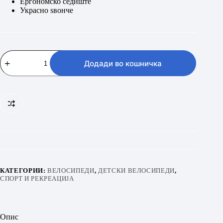
Ергономско седиште
Украсно ѕвонче
MAX
GTR
Додади во кошничка
12.0
16″
количина
КАТЕГОРИИ:
ВЕЛОСИПЕДИ
,
ДЕТСКИ ВЕЛОСИПЕДИ
,
СПОРТ И РЕКРЕАЦИЈА
Опис