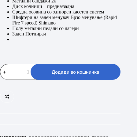
Метални бандажи 20″
Диск кочници – предна/задна
Средна осовина со затворен касетен систем
Шифтери на заден менувач-Брзо менување (Rapid
Fire 7 speed) Shimano
Полу метални педали со лагери
Заден Потпирач
MAX
GTR
Додади во кошничка
GREEN
11.0
20
количина