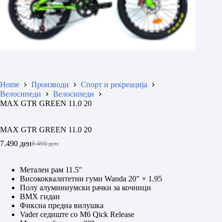
Home
Производи
Спорт и рекреација
Велосипеди
Велосипеди
MAX GTR GREEN 11.0 20
MAX GTR GREEN 11.0 20
7.490
ден
8.490
ден
Original
Current
price
price
was:
is:
Метален рам 11.5″
8.490 ден.
7.490 ден.
Висококвалитетни гуми Wanda 20″ × 1.95
Полу алуминиумски рачки за кочници
BMX гидан
Фиксна предна вилушка
Vader седиште со М6 Qick Release