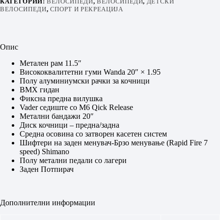
КАТЕГОРИИ:
ВЕЛОСИПЕДИ
,
ВЕЛОСИПЕДИ
,
ДЕТСКИ
ВЕЛОСИПЕДИ
,
СПОРТ И РЕКРЕАЦИЈА
Опис
Метален рам 11.5″
Висококвалитетни гуми Wanda 20″ × 1.95
Полу алуминиумски рачки за кочници
BMX гидан
Фиксна предна вилушка
Vader седиште со М6 Qick Release
Метални бандажи 20″
Диск кочници – предна/задна
Средна осовина со затворен касетен систем
Шифтери на заден менувач-Брзо менување (Rapid Fire 7
speed) Shimano
Полу метални педали со лагери
Заден Потпирач
Дополнителни информации