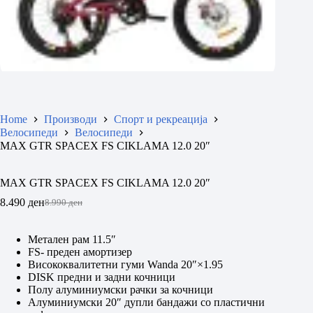
Home
Производи
Спорт и рекреација
Велосипеди
Велосипеди
MAX GTR SPACEX FS CIKLAMA 12.0 20″
MAX GTR SPACEX FS CIKLAMA 12.0 20″
8.490
ден
8.990
ден
Original
Current
price
price
was:
is:
Метален рам 11.5″
8.990 ден.
8.490 ден.
FS- преден амортизер
Висококвалитетни гуми Wanda 20″×1.95
DISK предни и задни кочници
Полу алуминиумски рачки за кочници
Алуминиумски 20″ дупли бандажи со пластични