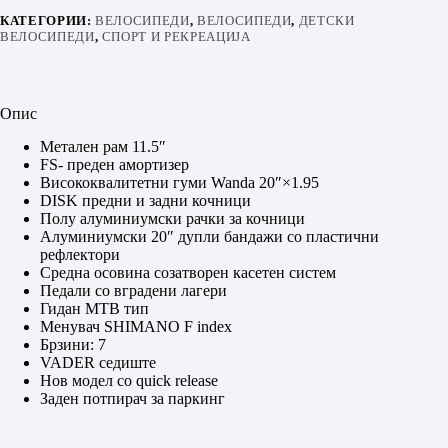
КАТЕГОРИИ:
ВЕЛОСИПЕДИ
,
ВЕЛОСИПЕДИ
,
ДЕТСКИ
ВЕЛОСИПЕДИ
,
СПОРТ И РЕКРЕАЦИЈА
Опис
Метален рам 11.5″
FS- преден амортизер
Висококвалитетни гуми Wanda 20″×1.95
DISK предни и задни кочници
Полу алуминиумски рачки за кочници
Алуминиумски 20″ дупли бандажи со пластични
рефлектори
Средна осовина созатворен касетен систем
Педали со вградени лагери
Гидан MTB тип
Менувач SHIMANO F index
Брзини: 7
VADER седиште
Нов модел со quick relea
se
Заден потпирач за паркинг