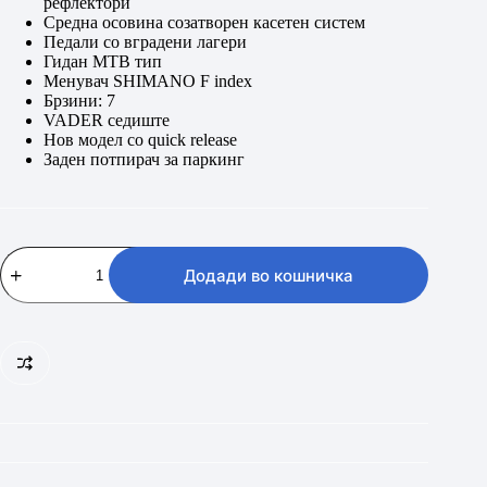
рефлектори
Средна осовина созатворен касетен систем
Педали со вградени лагери
Гидан MTB тип
Менувач SHIMANO F index
Брзини: 7
VADER седиште
Нов модел со quick relea
se
Заден потпирач за паркинг
MAX
GTR
Додади во кошничка
SPACEX
FS
CIKLAMA
12.0
20″
количина