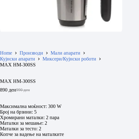
Home
Производи
Мали апарати
Кујнски апарати
Миксери/Кујнски роботи
MAX HM-300SS
MAX HM-300SS
890
ден
990
ден
Original
Current
price
price
was:
is:
Максимална моќност: 300 W
990 ден.
890 ден.
Број на брзини: 5
Хромирани маталки: 2 пара
Mаталки за мешање: 2
Маталки за тесто: 2
Копче за вадење на маталките