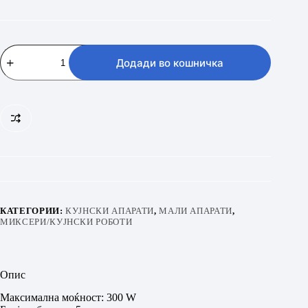
MAX
HM-
Додади во кошничка
300SS
количина
КАТЕГОРИИ:
КУЈНСКИ АПАРАТИ
,
МАЛИ АПАРАТИ
,
МИКСЕРИ/КУЈНСКИ РОБОТИ
Опис
Максимална моќност: 300 W