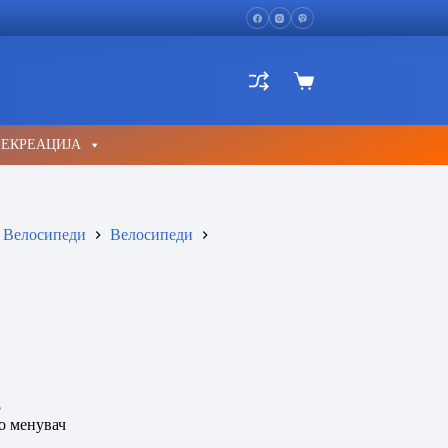
Shopping
cart
РЕКРЕАЦИЈА
Велосипеди
Велосипеди
5
о менувач