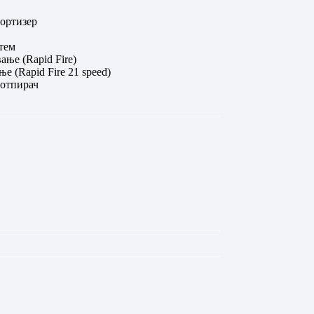
ортизер
стем
ње (Rapid Fire)
е (Rapid Fire 21 speed)
Потпирач