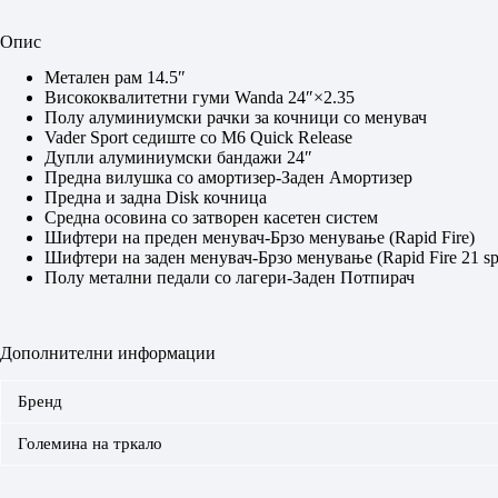
Опис
Метален рам 14.5″
Висококвалитетни гуми Wanda 24″×2.35
Полу алуминиумски рачки за кочници со менувач
Vader Sport седиште со М6 Quick Release
Дупли алуминиумски бандажи 24″
Предна вилушка со амортизер-Заден Амортизер
Предна и задна Disk кочница
Средна осовина со затворен касетен систем
Шифтери на преден менувач-Брзо менување (Rapid Fire)
Шифтери на заден мену
вач-Брзо менување (Rapid Fire 21 s
Полу метални педали со лагери-Заден Потпирач
Дополнителни информации
Бренд
Големина на тркало