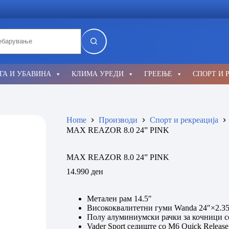
lts
ГА И УБАВИНА
КЛИМА УРЕДИ
ГРЕЕЊЕ
СПОРТ И 
Home
Производи
Спорт и рекреација
MAX REAZOR 8.0 24” PINK
MAX REAZOR 8.0 24” PINK
14.990
ден
Метален рам 14.5″
Висококвалитетни гуми Wanda 24″×2.3
Полу алуминиумски рачки за кочници с
Vader Sport седиште со М6 Quick Release