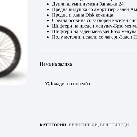
Дупли алуминиумски бандажи 24″
Предна вилушка со амортизер-Заден Ам
Предна и задна Disk кочница
Средна осовина со затворен касетен си
Шифтери на преден менувач-Брзо менува
Шифтери на заден мену
вач-Брзо менувањ
Полу метални педали со лагери-Заден 
Нема на залиха
Додади за споредба
КАТЕГОРИИ:
ВЕЛОСИПЕДИ
,
ВЕЛОСИПЕДИ