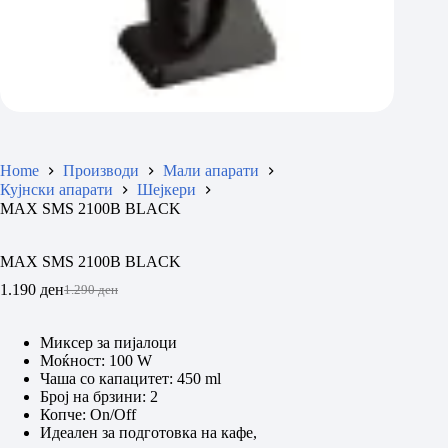
Home
Производи
Мали апарати
Кујнски апарати
Шејкери
MAX SMS 2100B BLACK
MAX SMS 2100B BLACK
1.190
ден
1.290
ден
Original
Current
price
price
was:
is:
Миксер за пијалоци
1.290 ден.
1.190 ден.
Моќност: 100 W
Чаша со капацитет: 450 ml
Број на брзини: 2
Копче: On/Off
Идеален за подготовка на кафе,