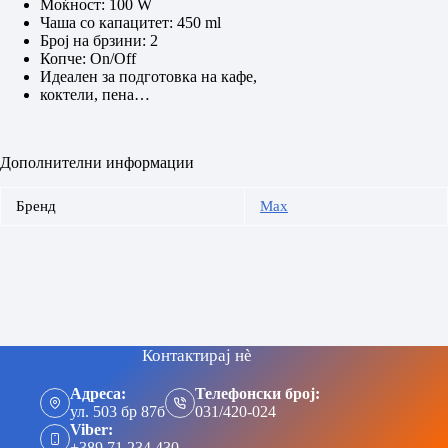
Моќност: 100 W
Чаша со капацитет: 450 ml
Број на брзини: 2
Копче: On/Off
Идеален за подготовка на кафе,
коктели, пена…
Дополнителни информации
Бренд
Max
Контактирај нè
Адреса:
Телефонски број:
ул. 503 бр 87б
031/420-024
Viber:
+389 71 234 430