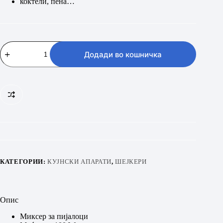
коктели, пена…
MAX
SMS
Додади во кошничка
2100B
BLACK
количина
КАТЕГОРИИ:
КУЈНСКИ АПАРАТИ
,
ШЕЈКЕРИ
Опис
Миксер за пијалоци