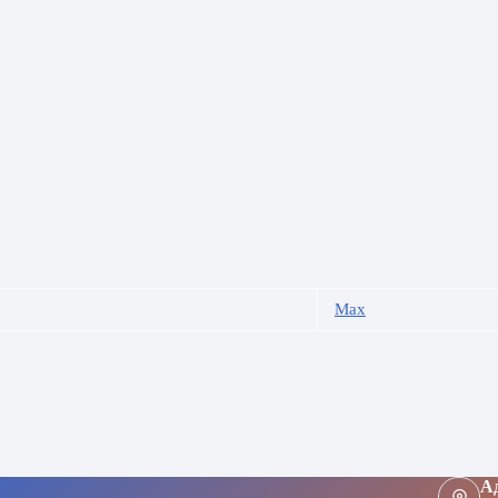
Max
Ад