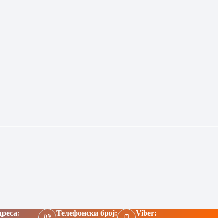
реса:
Телефонски број:
Viber: