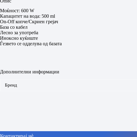
Опис
Моќност: 600 W
Капацитет на вода: 500 ml
On-Оff копче/Скриен грејач
База со кабел
Лесно за употреба
Иноксно куќиште
Ѓезвето се одделува од базата
Дополнителни информации
Бренд
Контактирај нè