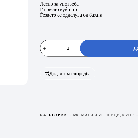
Лесно за употреба
Иноксно куќиште
Ѓезвето се одделува од базата
MAX
TCM
Д
60SE
количина
Додади за споредба
КАТЕГОРИИ:
КАФЕМАТИ И МЕЛНИЦИ
,
КУЈНСК