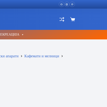
Shopping
cart
РЕКРЕАЦИЈА
ски апарати
Кафемати и мелници