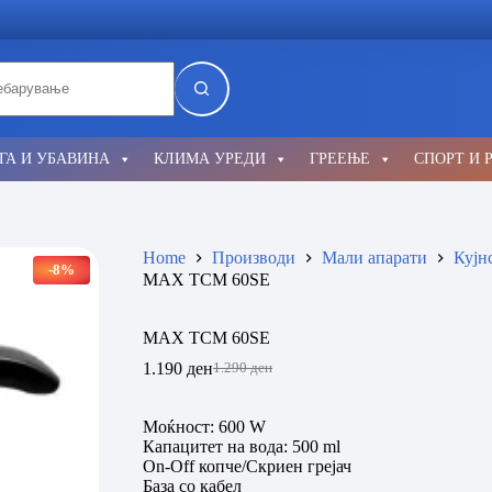
lts
ГА И УБАВИНА
КЛИМА УРЕДИ
ГРЕЕЊЕ
СПОРТ И 
Home
Производи
Мали апарати
Кујн
-8%
MAX TCM 60SE
MAX TCM 60SE
1.190
ден
1.290
ден
Original
Current
price
price
was:
is:
Моќност: 600 W
1.290 ден.
1.190 ден.
Капацитет на вода: 500 ml
On-Оff копче/Скриен грејач
База со кабел