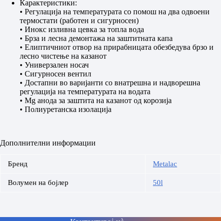
Карактеристики:
• Регулација на температурата со помош на два одвоени
термостати (работен и сигурносен)
• Инокс изливна цевка за топла вода
• Брза и лесна демонтажа на заштитната капа
• Елиптичниот отвор на прирабницата обезбедува брзо и
лесно чистење на казанот
• Универзален носач
• Сигурносен вентил
• Достапни во варијанти со внатрешна и надворешна
регулација на температурата на водата
• Mg анода за заштита на казанот од корозија
• Полиуретанска изолација
Дополнителни информации
Бренд
Metalac
Волумен на бојлер
50l