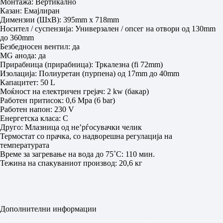
Монтажа: Вертикално
Казан: Емајлиран
Димензии (ШxВ): 395mm x 718mm
Носител / суспензија: Универзален / опсег на отвори од 130mm
до 360mm
Безбедносен вентил: да
MG анода: да
Прирабница (прирабница): Тркалезна (fi 72mm)
Изолација: Полиуретан (пурпена) од 17mm до 40mm
Капацитет: 50 L
Моќност на електричен грејач: 2 kw (бакар)
Работен притисок: 0,6 Mpa (6 bar)
Работен напон: 230 V
Енергетска класа: C
Друго: Млазница од не’рѓосувачки челик
Термостат со прачка, со надворешна регулација на
температурата
Време за загревање на вода до 75˚C: 110 мин.
Тежина на спакуваниот производ: 20,6 кг
Дополнителни информации