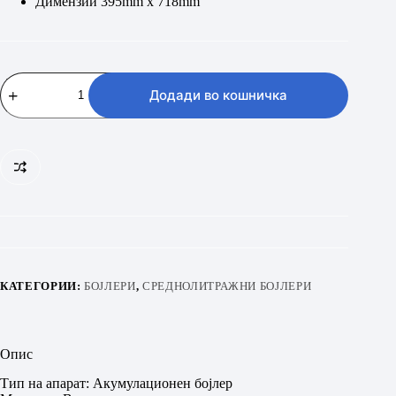
Димензии 395mm x 718mm
Metalac
EZV
Додади во кошничка
P50
R
количина
КАТЕГОРИИ:
БОЈЛЕРИ
,
СРЕДНОЛИТРАЖНИ БОЈЛЕРИ
Опис
Тип на апарат: Акумулационен бојлер