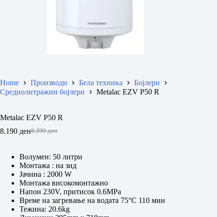
Home
Производи
Бела техника
Бојлери
Среднолитражни бојлери
Metalac EZV P50 R
Metalac EZV P50 R
8.190
ден
8.390
ден
Original
Current
price
price
was:
is:
Волумен: 50 литри
8.390 ден.
8.190 ден.
Монтажа : на зид
Јачина : 2000 W
Монтажа високомонтажно
Напон 230V, притисок 0.6MPa
Време на загревање на водата 75°C 110 мин
Тежина: 20.6kg