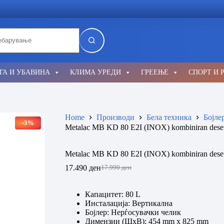
lts
ГА И УБАВИНА
КЛИМА УРЕДИ
ГРЕЕЊЕ
СПОРТ И 
Home
Производи
Бела техника
Бојле
-3%
Metalac MB KD 80 E2I (INOX) kombiniran dese
Metalac MB KD 80 E2I (INOX) kombiniran dese
17.490
ден
17.990
ден
Original
Current
price
price
was:
is:
Капацитет: 80 L
17.990 ден.
17.490 ден.
Инсталација: Вертикална
Бојлер: Нерѓосувачки челик
Димензии (ШxВ): 454 mm x 825 m