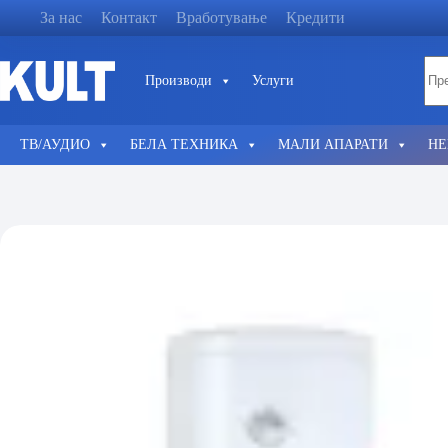
Skip
За нас
Контакт
Вработување
Кредити
to
content
No
Производи
Услуги
resu
ТВ/АУДИО
БЕЛА ТЕХНИКА
МАЛИ АПАРАТИ
НЕ