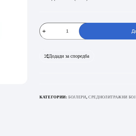
Metalac
MB
Д
KD
80
E2I
(INOX)
kombiniran
Додади за споредба
desen
количина
КАТЕГОРИИ:
БОЈЛЕРИ
,
СРЕДНОЛИТРАЖНИ БОЈ