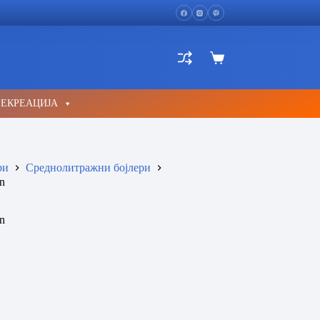
Shopping
cart
РЕКРЕАЦИЈА
ри
Среднолитражни бојлери
n
n
m