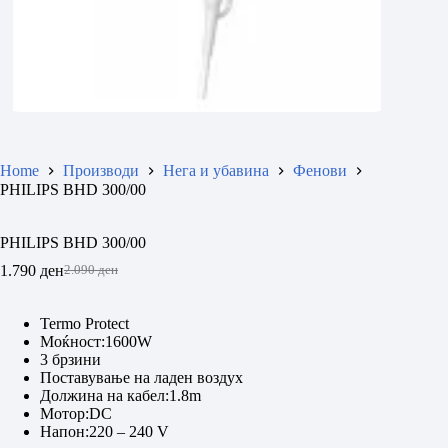
Home
Производи
Нега и убавина
Фенови
PHILIPS BHD 300/00
PHILIPS BHD 300/00
1.790
ден
2.090
ден
Original
Current
price
price
was:
is:
Termo Protect
2.090 ден.
1.790 ден.
Моќност:1600W
3 брзини
Поставување на ладен воздух
Должина на кабел:1.8m
Мотор:DC
Напон:220 – 240 V