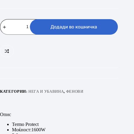
PHILIPS
BHD
Додади во кошничка
300/00
количина
КАТЕГОРИИ:
НЕГА И УБАВИНА
,
ФЕНОВИ
Опис
Termo Protect
Моќност:1600W