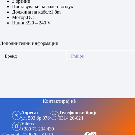
3 брзини
Поставување на ладен воздух
Должина на кабел:1.8m
Мотор:DC
Напон:220 – 240 V
Дополнителни информации
Бренд
Philips
Контактирај нè
Адреса:
Телефонски број:
ул. 503 бр 87б
031/420-024
Viber:
+389 71 234 430
Copyright © 2026 - KULT