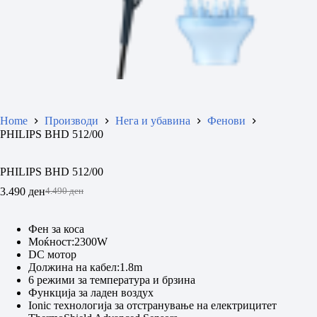
Home
Производи
Нега и убавина
Фенови
PHILIPS BHD 512/00
PHILIPS BHD 512/00
3.490
ден
4.490
ден
Original
Current
price
price
was:
is:
Фен за коса
4.490 ден.
3.490 ден.
Моќност:2300W
DC мотор
Должина на кабел:1.8m
6 режими за температура и брзина
Функција за ладен воздух
Ionic технологија за отстранување на електрицитет