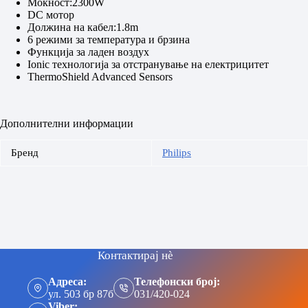
Моќност:2300W
DC мотор
Должина на кабел:1.8m
6 режими за температура и брзина
Функција за ладен воздух
Ionic технологија за отстранување на електрицитет
ThermoShield Advanced Sensors
Дополнителни информации
Бренд
Philips
Контактирај нè
Адреса:
Телефонски број:
ул. 503 бр 87б
031/420-024
Viber: