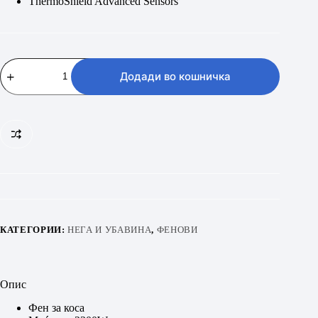
ThermoShield Advanced Sensors
PHILIPS
BHD
Додади во кошничка
512/00
количина
КАТЕГОРИИ:
НЕГА И УБАВИНА
,
ФЕНОВИ
Опис
Фен за коса