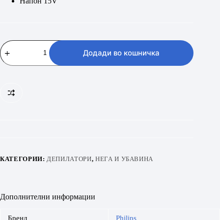
Напон 15V
PHILIPS
BRE225/00
Додади во кошничка
количина
КАТЕГОРИИ:
ДЕПИЛАТОРИ
,
НЕГА И УБАВИНА
Дополнителни информации
Бренд
Philips