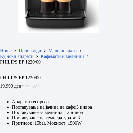
Home
Производи
Мали апарати
Кујнски апарати
Кафемати и мелници
PHILIPS EP 1220/00
PHILIPS EP 1220/00
19.990
ден
29.990
ден
Original
Current
price
price
was:
is:
Апарат за еспресо
29.990 ден.
19.990 ден.
Поставување на јачина на кафе:3 нивоа
Поставување за мелница: 12 нивоа
Поставување на температурата: 3
Притисок :15bar, Моќност: 1500W