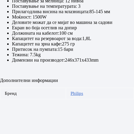
Поставување за мелница: 12 нивоа
Поставување на температурата: 3
Прилагодлива висина на млазницата:85-145 мм
Моќност: 1500W
Деловите можат да се мијат во машина за садови
Екран во боја осетлив на допир
Должината на кабелот:100 см
Капацитет на резервоарот за вода:1,8L
Капацитет на зрна кафе:275 гр
Притисок на пумпата:15 бари
Тежина: 7.5kg
Димензии на производот:246x371x433mm
Дополнителни информации
Бренд
Philips