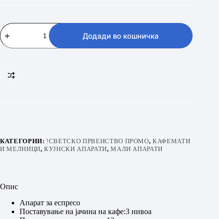
PHILIPS
EP
Додади во кошничка
1220/00
количина
КАТЕГОРИИ:
!СВЕТСКО ПРВЕНСТВО ПРОМО
,
КАФЕМАТИ
И МЕЛНИЦИ
,
КУЈНСКИ АПАРАТИ
,
МАЛИ АПАРАТИ
Опис
Апарат за еспресо
Поставување на јачина на кафе:3 нивоа