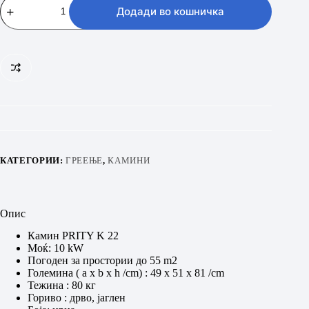
K22
Додади во кошничка
количина
КАТЕГОРИИ:
ГРЕЕЊЕ
,
КАМИНИ
Опис
Камин PRITY K 22
Моќ: 10 kW
Погоден за простории до 55 m2
Големина ( a x b x h /cm) : 49 x 51 x 81 /cm
Тежина : 80 кг
Гориво : дрво, јаглен