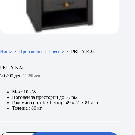
Home
Производи
Греење
PRITY K22
PRITY K22
20.490
ден
22.490
ден
Original
Current
price
price
was:
is:
Моќ: 10 kW
22.490 ден.
20.490 ден.
Погоден за простории до 55 m2
Големина ( a x b x h /cm) : 49 x 51 x 81 /cm
Тежина : 80 кг
PRITY