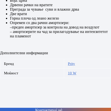
Боја: црна
Дрвени рачки на вратите
Преграда за чување суви и влажни дрва
Две врати
Горна плоча од леано железо
Опремен со два рачни амортизери:
–преден амортизер за контрола на довод на воздухот
– амортизерите на чад за прилагодување на интензитетот
на пламенот
Дополнителни информации
Бренд
Prity
Моќност
10 W
Контактирај нè