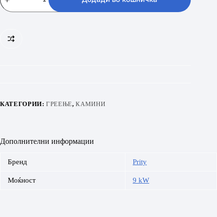
количина
КАТЕГОРИИ:
ГРЕЕЊЕ
,
КАМИНИ
Дополнителни информации
Бренд
Prity
Моќност
9 kW