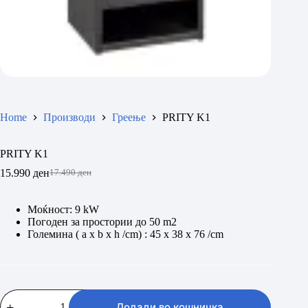
Home
Производи
Греење
PRITY K1
PRITY K1
15.990
ден
17.490
ден
Original
Current
price
price
was:
is:
Моќност: 9 kW
17.490 ден.
15.990 ден.
Погоден за простории до 50 m2
Големина ( a x b x h /cm) : 45 x 38 x 76 /cm
PRITY
K1
Додади во кошничка