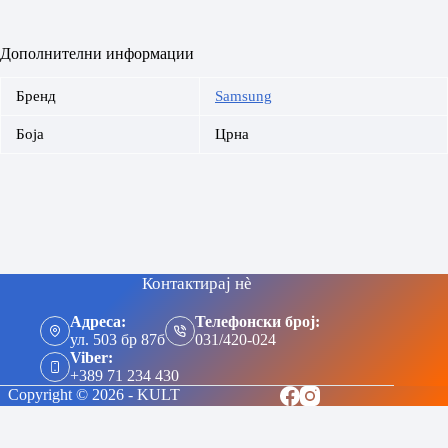
Дополнителни информации
Бренд
Samsung
Боја
Црна
Контактирај нè
Адреса:
Телефонски број:
ул. 503 бр 87б
031/420-024
Viber:
+389 71 234 430
Copyright © 2026 - KULT