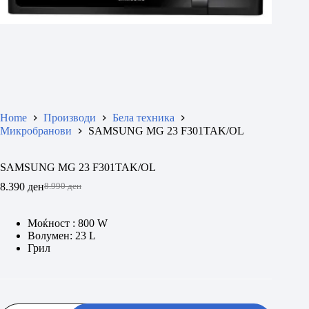
Home
Производи
Бела техника
Микробранови
SAMSUNG MG 23 F301TAK/ОL
SAMSUNG MG 23 F301TAK/ОL
8.390
ден
8.990
ден
Original
Current
price
price
was:
is:
Моќност : 800 W
8.990 ден.
8.390 ден.
Волумен: 23 L
Грил
SAMSUNG