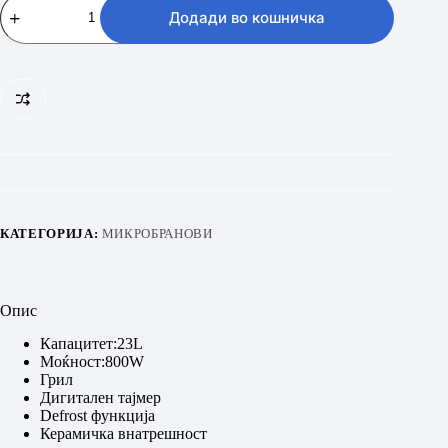
MG
Додади во кошничка
23
F301TAK/
ОL
количина
КАТЕГОРИЈА:
МИКРОБРАНОВИ
Опис
Кaпацитет:23L
Моќност:800W
Грил
Дигитален тајмер
Defrost функција
Керамичка внатрешност