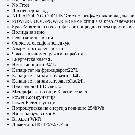
No Frost
Диспензер за вода
ALL AROUNG COOLING технологија- еднакво ладење во с
POWER COOL /POWER FREEZE опција за брзо ладење и б
SpaceMax тенка изолација за извонредно голем простор во
Полица за вино
Реверзибилна врата
Фиока за овошје и зеленчук
Аларм за отворена врата
9 часа автономен режим на работа
Енергетска класа:Е
Нето капацитет:341L
Капацитет на фрижидерот:227L
Капацитет на замрзнувачот:114L
Капацитет на замрзнување:8kg/24h
Внатрешно LED светло
Материјал за полица: Калено стакло
Power Cool функција
Power Freeze функција
Потрошувачка на енергија годишно:254kWh
Ниво на бучава:35dB
Вграден Wi-Fi
Димензии:185.3×59.5x74cm