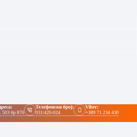
реса:
Телефонски број:
Viber:
. 503 бр 87б
031/420-024
+389 71 234 430