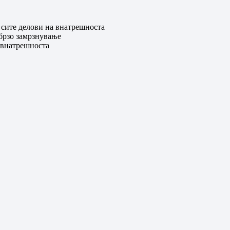
ите делови на внатрешноста
рзо замрзнување
 внатрешноста