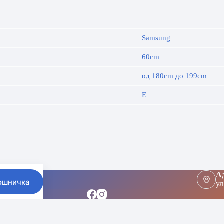
Samsung
60cm
од 180cm до 199cm
E
Ад
ошничка
ул