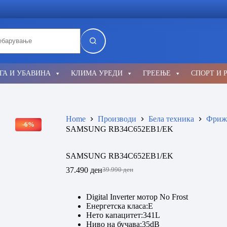
lts
ГА И УБАВИНА
КЛИМА УРЕДИ
ГРЕЕЊЕ
СПОРТ И 
Home
Производи
Бела техника
Фриж
-6%
SAMSUNG RB34C652EB1/EK
SAMSUNG RB34C652EB1/EK
37.490
ден
39.990
ден
Original
Current
price
price
was:
is:
Digital Inverter мотор No Frost
39.990 ден.
37.490 ден.
Енергетска класа:E
Нето капацитет:341L
Ниво на бучава:35dB