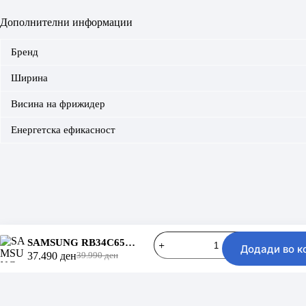
Дополнителни информации
Бренд
Ширина
Висина на фрижидер
Енергетска ефикасност
SAMSUNG
SAMSUNG RB34C652EB1/EK
Контактирај нè
Додади во к
RB34C652EB1/EK
37.490
ден
39.990
ден
количина
Original
Current
Copyright © 2026 - KULT
price
price
was:
is:
39.990 ден.
37.490 ден.