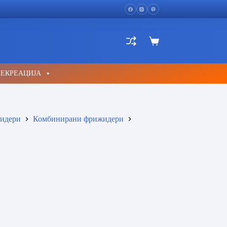
Shopping
cart
РЕКРЕАЦИЈА
идери
Комбинирани фрижидери