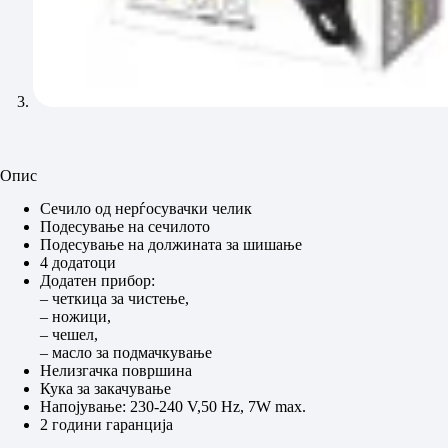
Опис
Сечило од нерѓосувачки челик
Подесување на сечилото
Подесување на должината за шишање
4 додатоци
Додатен прибор:
– четкица за чистење,
– ножици,
– чешел,
– масло за подмачкување
Нелизгачка површина
Кука за закачување
Напојување: 230-240 V,50 Hz, 7W max.
2 години гаранцијa