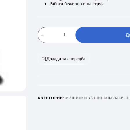
Работи бежично и на струја
SENCOR
SHP
Д
320
SL
количина
Додади за споредба
КАТЕГОРИИ:
МАШИНКИ ЗА ШИШАЊЕ/БРИЧЕЊ