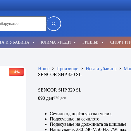
lts
ГА И УБАВИНА
КЛИМА УРЕДИ
ГРЕЕЊЕ
СПОРТ И 
Home
Производи
Нега и убавина
Маш
-4%
SENCOR SHP 320 SL
SENCOR SHP 320 SL
890
ден
930
ден
Original
Current
price
price
was:
is:
Сечило од нерѓосувачки челик
930 ден.
890 ден.
Подесување на сечилото
Подесување на должината за шишање
Напојување: 230-240 V,50 Hz, 7W max.