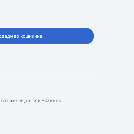
одади во кошничка
Е/ТРИМЕРИ
,
НЕГА И УБАВИНА