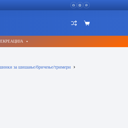
Shopping
cart
РЕКРЕАЦИЈА
инки за шишање/бричење/тримери