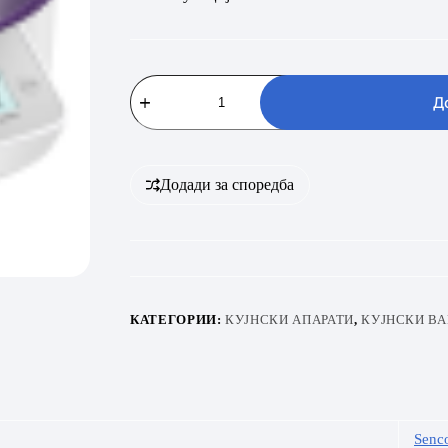
SENCOR
SKS
Д
4004
VT
количина
Додади за споредба
КАТЕГОРИИ:
КУЈНСКИ АПАРАТИ
,
КУЈНСКИ ВА
Senc