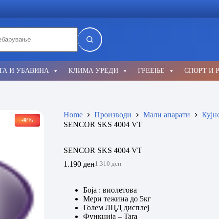
lts
ГА И УБАВИНА
КЛИМА УРЕДИ
ГРЕЕЊЕ
СПОРТ И 
Home
Производи
Мали апарати
Кујн
-9%
SENCOR SKS 4004 VT
SENCOR SKS 4004 VT
1.190
ден
1.310
ден
Original
Current
price
price
was:
is:
Боја : виолетова
1.310 ден.
1.190 ден.
Мери тежина до 5кг
Голем ЛЦД дисплеј
Функција – Tara