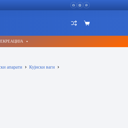
Shopping
cart
РЕКРЕАЦИЈА
ски апарати
Кујнски ваги