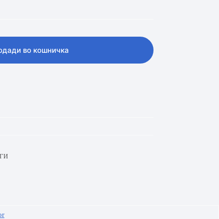
одади во кошничка
ГИ
or