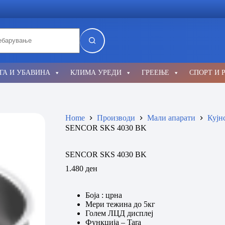
lts
ГА И УБАВИНА
КЛИМА УРЕДИ
ГРЕЕЊЕ
СПОРТ И 
Home
Производи
Мали апарати
Кујн
SENCOR SKS 4030 BK
SENCOR SKS 4030 BK
1.480
ден
Боја : црна
Мери тежина до 5кг
Голем ЛЦД дисплеј
Функција – Tara