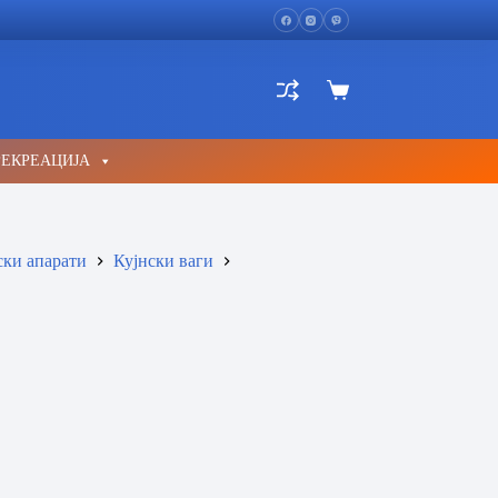
Shopping
cart
РЕКРЕАЦИЈА
ски апарати
Кујнски ваги