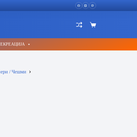
Shopping
cart
РЕКРЕАЦИЈА
ери / Чешми