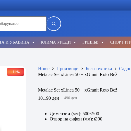
lts
ГА И УБАВИНА
КЛИМА УРЕДИ
ГРЕЕЊЕ
СПОРТ И 
Home
Производи
Бела техника
Садоп
-11%
Metalac Set xLinea 50 + xGranit Roto Bež
Metalac Set xLinea 50 + xGranit Roto Bež
10.190
ден
11.490
ден
Original
Current
price
price
was:
is:
Димензии (мм): 500×500
11.490 ден.
10.190 ден.
Отвор на сифон (мм): Ø90