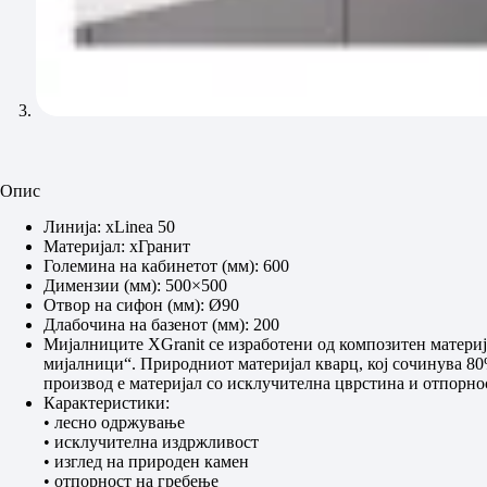
Опис
Линија: xLinea 50
Материјал: xГранит
Големина на кабинетот (мм): 600
Димензии (мм): 500×500
Отвор на сифон (мм): Ø90
Длабочина на базенот (мм): 200
Мијалниците XGranit се изработени од композитен материја
мијалници“. Природниот материјал кварц, кој сочинува 80%
производ е материјал со исклучителна цврстина и отпорно
Карактеристики:
• лесно одржување
• исклучителна издржливост
• изглед на природен камен
• отпорност на гребење