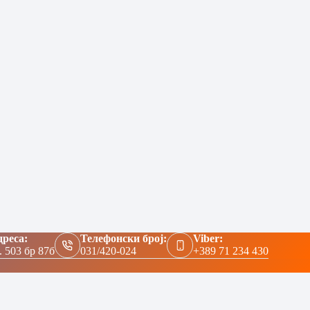
реса:
Телефонски број:
Viber:
. 503 бр 87б
031/420-024
+389 71 234 430