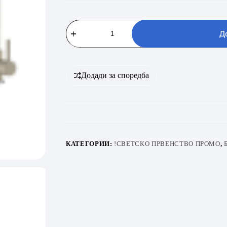
Metalac
Set
Д
xLinea
50
+
xGranit
Roto
Додади за споредба
Bež
количина
КАТЕГОРИИ:
!СВЕТСКО ПРВЕНСТВО ПРОМО
,