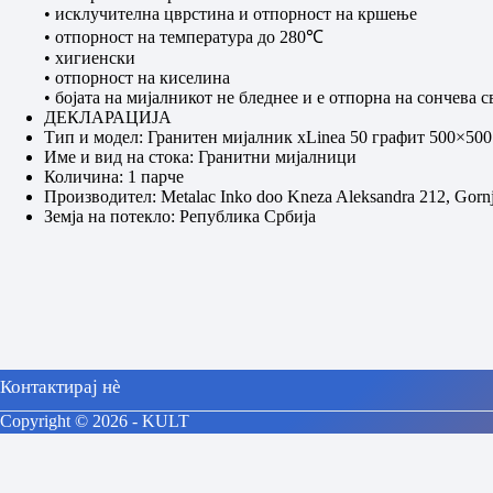
• исклучителна цврстина и отпорност на кршење
• отпорност на температура до 280℃
• хигиенски
• отпорност на киселина
• бојата на мијалникот не бледнее и е отпорна на сончева с
ДЕКЛАРАЦИЈА
Тип и модел: Гранитен мијалник xLinea 50 графит 500×500
Име и вид на стока: Гранитни мијалници
Количина: 1 парче
Производител: Metalac Inko doo Kneza Aleksandra 212, Gornj
Земја на потекло: Република Србија
Контактирај нè
Copyright © 2026 - KULT