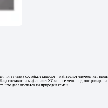
л, чија главна состојка е кварцот – најтврдиот елемент на гран
 од составот на мијалникот XGranit, се меша под контролирани у
ст, што дава впечаток на природен камен.