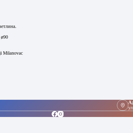
ветлина.
 ø90
i Milanovac
Ад
ул