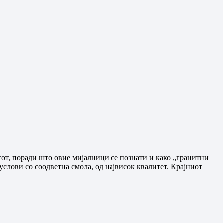
итот, поради што овие мијалници се познати и како „гранитни
слови со соодветна смола, од највисок квалитет. Крајниот