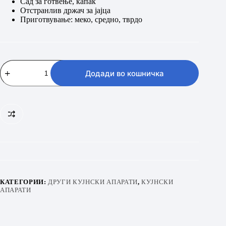
Сад за готвење, капак
Отстранлив држач за јајца
Приготвување: меко, средно, тврдо
SEVERIN
EK
Додади во кошничка
3164
количина
КАТЕГОРИИ:
ДРУГИ КУЈНСКИ АПАРАТИ
,
КУЈНСКИ
АПАРАТИ