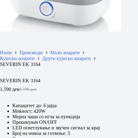
Home
Производи
Мали апарати
Кујнски апарати
Други кујнски апарати
SEVERIN EK 3164
SEVERIN EK 3164
1.590
ден
1.790
ден
Original
Current
price
price
was:
is:
Капацитет до: 6 јајца
1.790 ден.
1.590 ден.
Моќност: 420W
Мeрна чаша со игла за пункција
Прекинувач ON/OFF
LED осветлување и звучен сигнал за крај
Број на нивоа за готвење: 3