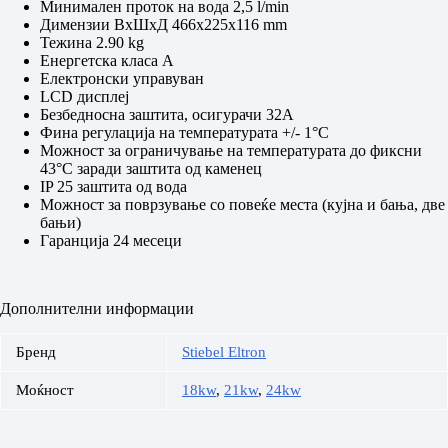
Минимален проток на вода 2,5 l/min
Димензии ВхШхД 466х225х116 mm
Тежина 2.90 kg
Енергетска класа A
Електронски управуван
LCD дисплеј
Безбедносна заштита, осигурачи 32А
Фина регулација на температурата +/- 1°C
Можност за ограничување на температурата до фиксни
43°C заради заштита од каменец
IP 25 заштита од вода
Можност за поврзување со повеќе места (кујна и бања, две
бањи)
Гаранција 24 месеци
Дополнителни информации
Бренд
Stiebel Eltron
Моќност
18kw
,
21kw
,
24kw