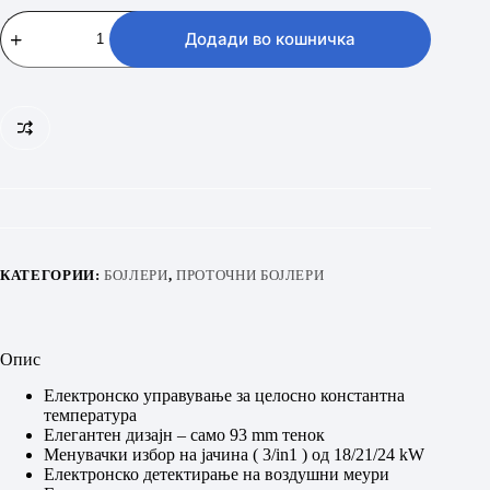
STIEBEL
ELTRON
Додади во кошничка
PEY
18/21/24
количина
КАТЕГОРИИ:
БОЈЛЕРИ
,
ПРОТОЧНИ БОЈЛЕРИ
Опис
Електронско управување за целосно константна
температура
Елегантен дизајн – само 93 mm тенок
Менувачки избор на јачина ( 3/in1 ) од 18/21/24 kW
Електронско детектирање на воздушни меури