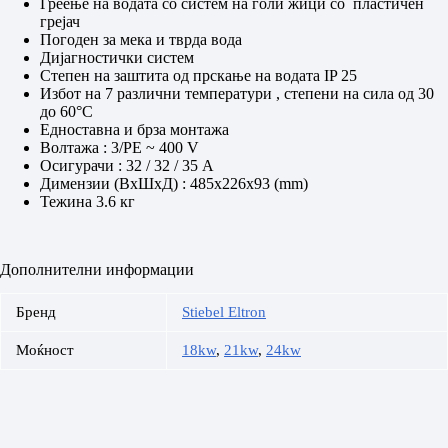
Греење на водата со систем на голи жици со пластичен
грејач
Погоден за мека и тврда вода
Дијагностички систем
Степен на заштита од прскање на водата IP 25
Избот на 7 различни температури , степени на сила од 30
до 60°C
Едноставна и брза монтажа
Волтажа : 3/PE ~ 400 V
Осигурачи : 32 / 32 / 35 A
Димензии (ВхШхД) : 485x226x93 (mm)
Тежина 3.6 кг
Дополнителни информации
Бренд
Stiebel Eltron
Моќност
18kw
,
21kw
,
24kw