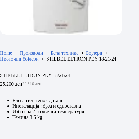
Home
Производи
Бела техника
Бојлери
Проточни бојлери
STIEBEL ELTRON PEY 18/21/24
STIEBEL ELTRON PEY 18/21/24
25.200
ден
26.810
ден
Original
Current
price
price
was:
is:
Елегантен тенок дизајн
26.810 ден.
25.200 ден.
Инсталација : брза и едноставна
Избот на 7 различни температури
Тежина 3,6 kg