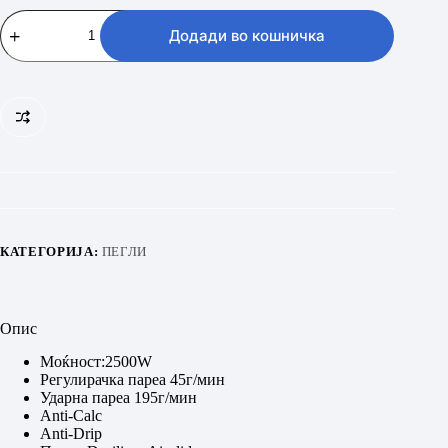
TEFAL
FV
Додади во кошничка
5717
количина
КАТЕГОРИЈА:
ПЕГЛИ
Опис
Моќност:2500W
Регулирачка пареа 45г/мин
Ударна пареа 195г/мин
Anti-Calc
Anti-Drip