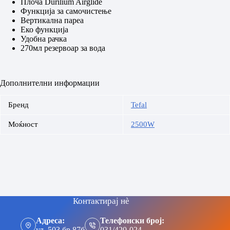
Плоча Durilium Airglide
Функција за самочистење
Вертикална пареа
Еко функција
Удобна рачка
270мл резервоар за вода
Дополнителни информации
Бренд
Tefal
Моќност
2500W
Контактирај нè
Адреса:
Телефонски број:
ул. 503 бр 87б
031/420-024