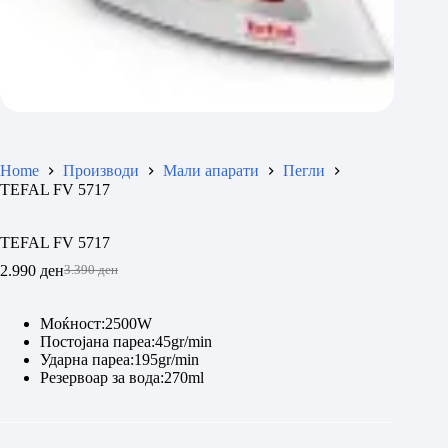
Home
Производи
Мали апарати
Пегли
TEFAL FV 5717
TEFAL FV 5717
2.990
ден
3.390
ден
Original
Current
price
price
was:
is:
Моќност:2500W
3.390 ден.
2.990 ден.
Постојана пареа:45gr/min
Ударна пареа:195gr/min
Резервоар за вода:270ml