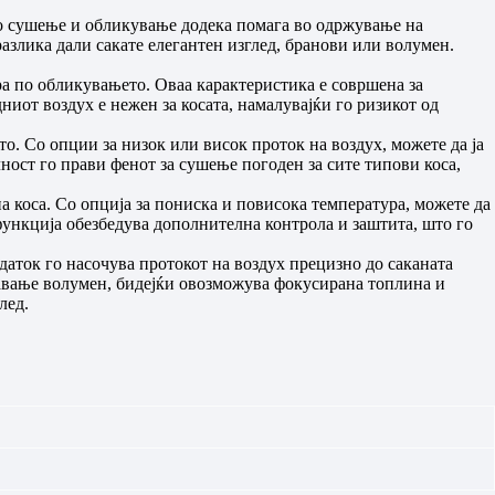
зо сушење и обликување додека помага во одржување на
разлика дали сакате елегантен изглед, бранови или волумен.
ура по обликувањето. Оваа карактеристика е совршена за
дниот воздух е нежен за косата, намалувајќи го ризикот од
о. Со опции за низок или висок проток на воздух, можете да ја
ост го прави фенот за сушење погоден за сите типови коса,
а коса. Со опција за пониска и повисока температура, можете да
ункција обезбедува дополнителна контрола и заштита, што го
даток го насочува протокот на воздух прецизно до саканата
давање волумен, бидејќи овозможува фокусирана топлина и
лед.