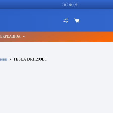
Shopping
cart
РЕКРЕАЦИЈА
нови
TESLA DRH200BT