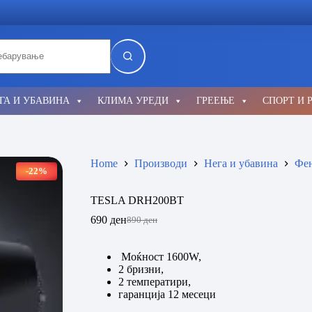
lts
ГА И УБАВИНА
КЛИМА УРЕДИ
ГРЕЕЊЕ
СПОРТ И 
Home
Производи
Нега и убавина
Фе
-22%
TESLA DRH200BT
690
ден
890
ден
Original
Current
price
price
was:
is:
Моќност 1600W,
890 ден.
690 ден.
2 бризни,
2 температири,
гаранција 12 месеци