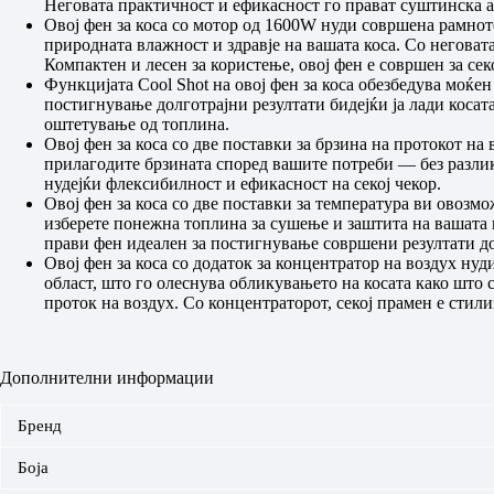
Неговата практичност и ефикасност го прават суштинска а
Овој фен за коса со мотор од 1600W нуди совршена рамно
природната влажност и здравје на вашата коса. Со неговат
Компактен и лесен за користење, овој фен е совршен за сек
Функцијата Cool Shot на овој фен за коса обезбедува моќе
постигнување долготрајни резултати бидејќи ја лади косата
оштетување од топлина.
Овој фен за коса со две поставки за брзина на протокот н
прилагодите брзината според вашите потреби — без разлик
нудејќи флексибилност и ефикасност на секој чекор.
Овој фен за коса со две поставки за температура ви овозм
изберете понежна топлина за сушење и заштита на вашата 
прави фен идеален за постигнување совршени резултати дод
Овој фен за коса со додаток за концентратор на воздух ну
област, што го олеснува обликувањето на косата како што
проток на воздух. Со концентраторот, секој прамен е стил
Дополнителни информации
Бренд
Боја