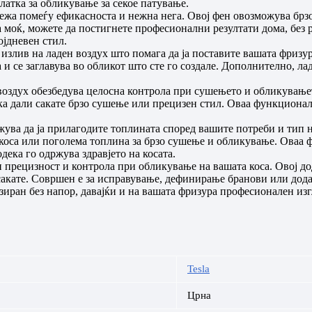
латка за обликување за секое патување.
тежа помеѓу ефикасноста и нежна нега. Овој фен овозможува бр
а моќ, можете да постигнете професионални резултати дома, без 
ојдневен стил.
н излив на ладен воздух што помага да ја поставите вашата фриз
 и се заглавува во обликот што сте го создале. Дополнително, ла
а воздух обезбедува целосна контрола при сушењето и обликувањет
а дали сакате брзо сушење или прецизен стил. Оваа функционалн
ожува да ја прилагодите топлината според вашите потреби и тип н
коса или поголема топлина за брзо сушење и обликување. Оваа ф
ека го одржува здравјето на косата.
ди прецизност и контрола при обликување на вашата коса. Овој до
 сакате. Совршен е за исправување, дефинирање бранови или до
изиран без напор, давајќи и на вашата фризура професионален изг
Tesla
Црна