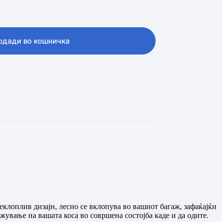
одади во кошничка
клоплив дизајн, лесно се вклопува во вашиот багаж, зафаќајќи
жување на вашата коса во совршена состојба каде и да одите.