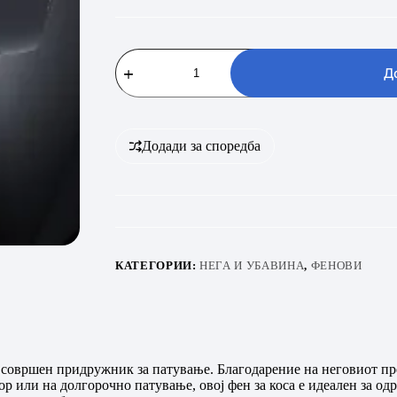
TESLA
DRH200BT
Д
количина
Додади за споредба
КАТЕГОРИИ:
НЕГА И УБАВИНА
,
ФЕНОВИ
и совршен придружник за патување. Благодарение на неговиот пре
р или на долгорочно патување, овој фен за коса е идеален за одр