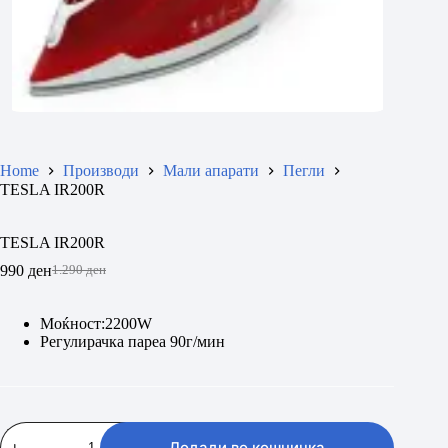
Home
Производи
Мали апарати
Пегли
TESLA IR200R
TESLA IR200R
990
ден
1.290
ден
Original
Current
price
price
was:
is:
Моќност:2200W
1.290 ден.
990 ден.
Регулирачка пареа 90г/мин
TESLA
IR200R
Додади во кошничка