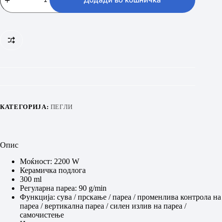
количина
КАТЕГОРИЈА:
ПЕГЛИ
Опис
Моќност: 2200 W
Керамичкa подлога
300 ml
Регуларна пареа: 90 g/min
Функција: сува / прскање / пареа / променлива контрола на
пареа / вертикална пареа / силен излив на пареа /
самочистење