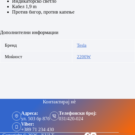
Индикаторско светло
Кабел 1,9 m
Против бигор, против капење
Дополнителни информации
Бренд
Tesla
Моќност
2200W
Контактирај нè
Адреса:
Телефонски број:
ул. 503 бр 87б
031/420-024
Viber:
+389 71 234 430