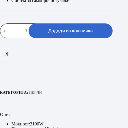
Систем за самопрочистување
TESLA
IR400GP
Додади во кошничка
количина
КАТЕГОРИЈА:
ПЕГЛИ
Опис
Моќност:3100W