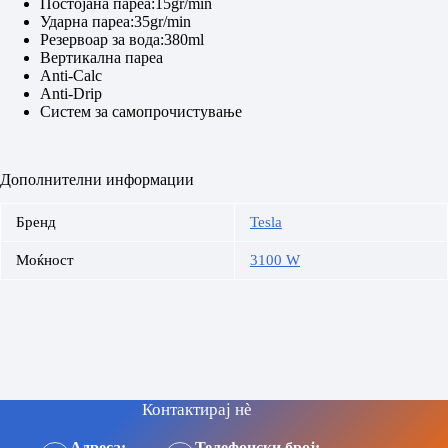
Постојана пареа:15gr/min
Ударна пареа:35gr/min
Резервоар за вода:380ml
Вертикална пареа
Anti-Calc
Anti-Drip
Систем за самопрочистување
Дополнителни информации
Бренд
Tesla
Моќност
3100 W
Контактирај нè
Адреса:
Телефонски број: