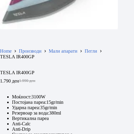
Home
Производи
Мали апарати
Пегли
TESLA IR400GP
TESLA IR400GP
1.790
ден
1.990
ден
Original
Current
price
price
was:
is:
Моќност:3100W
1.990 ден.
1.790 ден.
Постојана пареа:15gr/min
Ударна пареа:35gr/min
Резервоар за вода:380ml
Вертикална пареа
Anti-Calc
Anti-Drip