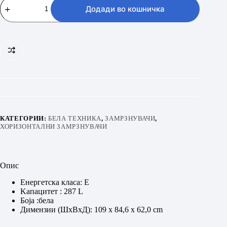
–
Додади во кошничка
RH290
HE
количина
КАТЕГОРИИ:
БЕЛА ТЕХНИКА
,
ЗАМРЗНУВАЧИ
,
ХОРИЗОНТАЛНИ ЗАМРЗНУВАЧИ
Опис
Енергетска класа: E
Kапацитет : 287 L
Боја :бела
Димензии (ШхВxД): 109 x 84,6 x 62,0 cm