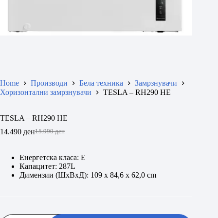
Home
Производи
Бела техника
Замрзнувачи
Хоризонтални замрзнувачи
TESLA – RH290 HE
TESLA – RH290 HE
14.490
ден
15.990
ден
Original
Current
price
price
was:
is:
Енергетска класа: E
15.990 ден.
14.490 ден.
Капацитет: 287L
Димензии (ШхВxД): 109 x 84,6 x 62,0 cm
TESLA