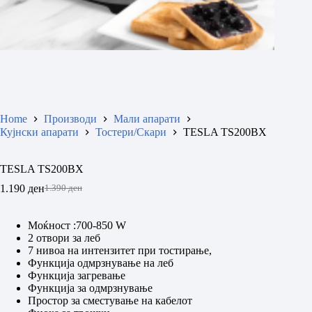
Home
Производи
Мали апарати
Кујнски апарати
Тостери/Скари
TESLA TS200BX
TESLA TS200BX
1.190
ден
1.390
ден
Original
Current
price
price
was:
is:
Моќност :700-850 W
1.390 ден.
1.190 ден.
2 отвори за леб
7 нивоа на интензитет при тостирање,
Функција одмрзнување на леб
Функција загревање
Функција за одмрзнување
Простор за сместување на кабелот