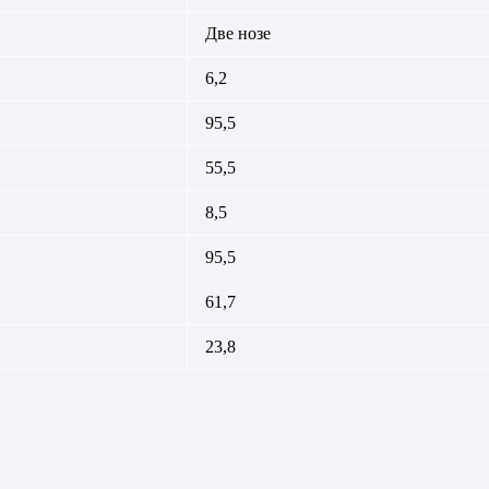
Две нозе
6,2
95,5
55,5
8,5
95,5
61,7
23,8