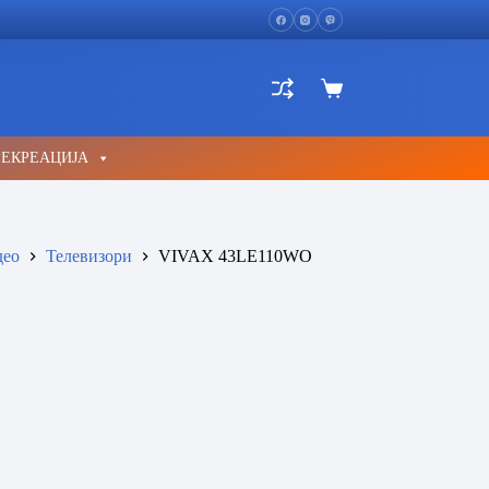
Shopping
cart
РЕКРЕАЦИЈА
део
Телевизори
VIVAX 43LE110WO