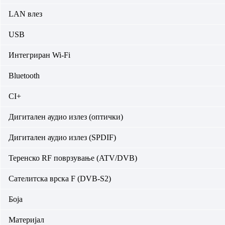
LAN влез
USB
Интегриран Wi-Fi
Bluetooth
CI+
Дигитален аудио излез (оптички)
Дигитален аудио излез (SPDIF)
Теренско RF поврзување (ATV/DVB)
Сателитска врска F (DVB-S2)
Боја
Материјал