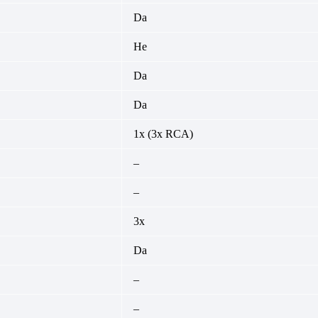
Da
Не
Da
Da
1x (3x RCA)
–
–
3x
Da
–
–