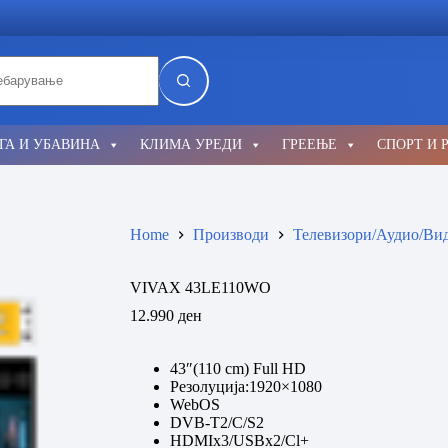
lts
ГА И УБАВИНА
КЛИМА УРЕДИ
ГРЕЕЊЕ
СПОРТ И 
Home
Производи
Телевизори/Аудио/Ви
VIVAX 43LE110WO
12.990
ден
43″(110 cm) Full HD
Резолуција:1920×1080
WebOS
DVB-T2/C/S2
HDMIx3/USBx2/Cl+