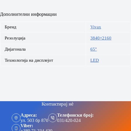
Дополнителни информации
Бренд
Vivax
Резолуција
3840×2160
Дијагонала
65"
Технологија на дисплејот
LED
Контактирај нè
Адреса:
Телефонски број:
ул. 503 бр 87б
031/420-024
Viber:
+389 71 234 430