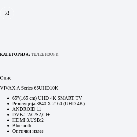
количина
КАТЕГОРИЈА:
ТЕЛЕВИЗОРИ
Опис
VIVAX A Series 65UHD10K
65″(165 cm) UHD 4K SMART TV
Резолуција:3840 X 2160 (UHD 4K)
ANDROID 11
DVB-T2/C/S2,CI+
HDMI:3,USB:2
Bluetooth
Oптички излез