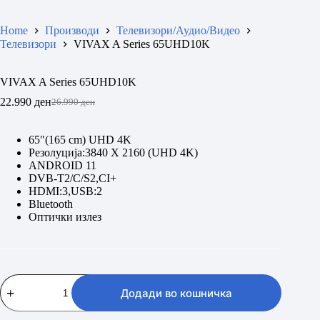
Home
Производи
Телевизори/Аудио/Видео
Телевизори
VIVAX A Series 65UHD10K
VIVAX A Series 65UHD10K
22.990
ден
26.990
ден
Original
Current
price
price
was:
is:
65″(165 cm) UHD 4K
26.990 ден.
22.990 ден.
Резолуција:3840 X 2160 (UHD 4K)
ANDROID 11
DVB-T2/C/S2,CI+
HDMI:3,USB:2
Bluetooth
Oптички излез
VIVAX
A
Додади во кошничка
Series
65UHD10K