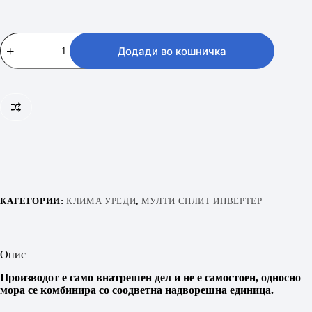
Vivax
ACP-
Додади во кошничка
09CH25AERI/I+
(Внатрешна
единица)
количина
КАТЕГОРИИ:
КЛИМА УРЕДИ
,
МУЛТИ СПЛИТ ИНВЕРТЕР
Опис
Производот е само внатрешен дел и не е самостоен, односно
мора се комбинира со соодветна надворешна единица.