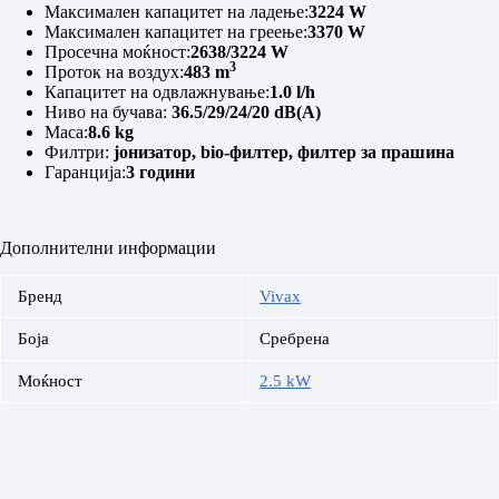
Максимален капацитет на ладење:
3224 W
Максимален капацитет на греење:
3370 W
Просечна моќност:
2638/3224 W
3
Проток на воздух:
483 m
Капацитет на одвлажнување:
1.0 l/h
Ниво на бучава:
36.5/29/24/20 dB(A)
Маса:
8.6 kg
Филтри:
јонизатор, bio-филтер, филтер за прашина
Гаранција:
3 години
Дополнителни информации
Бренд
Vivax
Боја
Сребрена
Моќност
2.5 kW