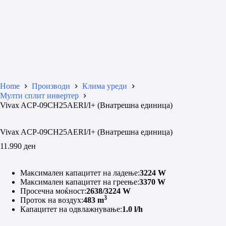
Home
Производи
Клима уреди
Мулти сплит инвертер
Vivax ACP-09CH25AERI/I+ (Внатрешна единица)
Vivax ACP-09CH25AERI/I+ (Внатрешна единица)
11.990
ден
Mаксимален капацитет на ладење:
3224 W
Максимален капацитет на греење:
3370 W
Просечна моќност:
2638/3224 W
3
Проток на воздух:
483 m
Капацитет на одвлажнување:
1.0 l/h