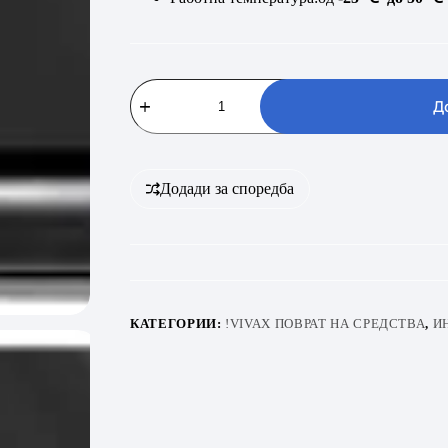
VIVAX
ACP-
Д
12CH35AEHI+
R32
GRAY
MIRROR
количина
Додади за споредба
КАТЕГОРИИ:
!VIVAX ПОВРАТ НА СРЕДСТВА
,
И