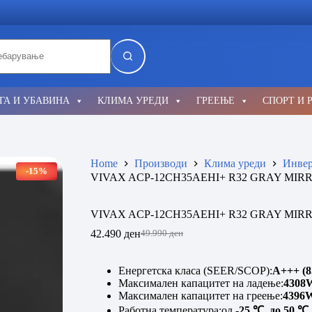
lts
ГА И УБАВИНА
КЛИМА УРЕДИ
ГРЕЕЊЕ
СПОРТ И 
Home
Производи
Клима уреди
Инвер
-15%
VIVAX ACP-12CH35AEHI+ R32 GRAY MIR
VIVAX ACP-12CH35AEHI+ R32 GRAY MIR
42.490
ден
49.990
ден
Original
Current
price
price
was:
is:
Енергетска класа (SEER/SCOP):
A+++ (8.
49.990 ден.
42.490 ден.
Максимален капацитет на ладење:
4308
Максимален капацитет на греење:
4396
Работна температура:од
-25 ℃ до 50 ℃