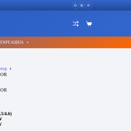
Shopping
cart
РЕКРЕАЦИЈА
тер
ROR
ROR
5/4.6)
W
W