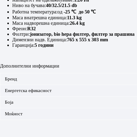
Ниво на бучава:
40/32.5/21.5 db
Работна температура:од
-25 ℃ до 50 ℃
Маса внатрешна единица:
11.3 kg
Маса надворешна единица:
26.4 kg
Фреон:
R32
Филтри:
јонизатор, bio hepa филтер, филтер за прашина
Димензии надв. Единица:
765 x 555 x 303 mm
Гаранција:
5 години
Дополнителни информации
Бренд
Енергетска ефикасност
Боја
Моќност