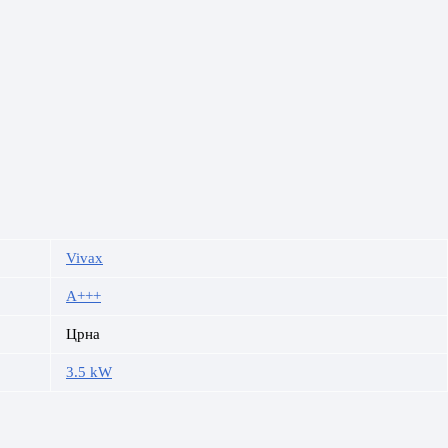
Vivax
A+++
Црна
3.5 kW