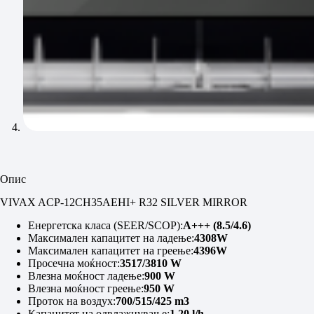
Опис
VIVAX ACP-12CH35AEHI+ R32 SILVER MIRROR
Енергетска класа (SEER/SCOP):
A+++ (8.5/4.6)
Максимален капацитет на ладење:
4308W
Максимален капацитет на греење:
4396W
Просечна моќност:
3517/3810 W
Влезна моќност ладење:
900 W
Влезна моќност греење:
950 W
Проток на воздух:
700/515/425 m3
Капацитет на одвлажнување:
1.20 l/h