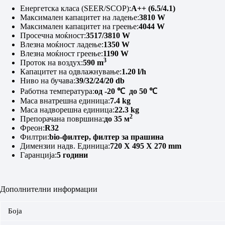
Енергетска класа (SEER/SCOP):
A
++ (6.5/4.1)
Максимален капацитет на ладење:
3810
W
Максимален капацитет на греење:
4044
W
Просечна моќност:
3517/3810 W
Влезна моќност ладење:
1350 W
Влезна моќност греење:
1190 W
3
Проток на воздух:
590 m
Капацитет на одвлажнување:
1.20 l/h
Ниво на бучава:
39/32/24/20 db
Работна температура:
од -20
℃
до 50
℃
Маса внатрешна единица:
7.4 kg
Маса надворешна единица:
22.3 kg
2
Препорачана површина:
до 35 м
Фреон:
R
32
Филтри:
bio-филтер, филтер за прашина
Димензии надв. Единица:
720 X 495 X 270 mm
Гаранција:
5 години
Дополнителни информации
Боја