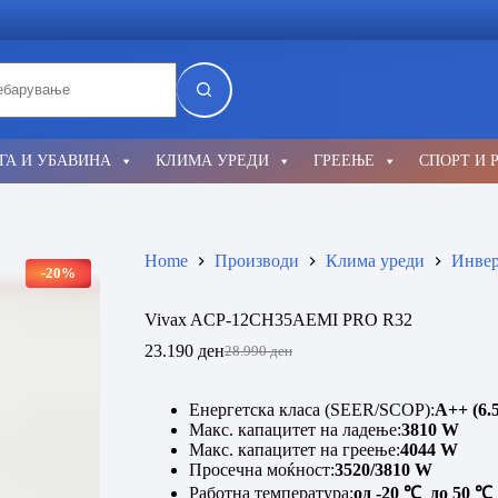
lts
ГА И УБАВИНА
КЛИМА УРЕДИ
ГРЕЕЊЕ
СПОРТ И 
Home
Производи
Клима уреди
Инвер
-20%
Vivax ACP-12CH35AEMI PRO R32
23.190
ден
28.990
ден
Original
Current
price
price
was:
is:
Енергетска класа (SEER/SCOP):
A
++ (6.5
28.990 ден.
23.190 ден.
Макс. капацитет на ладење:
3810
W
Макс. капацитет на греење:
4044
W
Просечна моќност:
3520/3810 W
Работна температура:
од -20
℃
до 50
℃