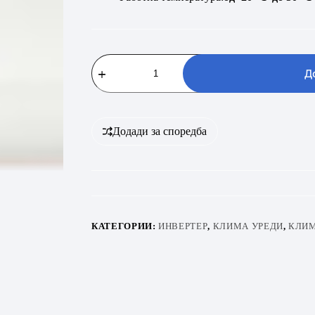
Vivax
ACP-
Д
12CH35AEMI
PRO
R32
количина
Додади за споредба
КАТЕГОРИИ:
ИНВЕРТЕР
,
КЛИМА УРЕДИ
,
КЛИМ