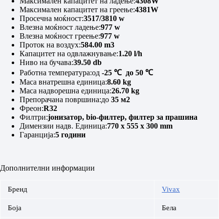
Максимален капацитет на ладење:
4308W
Максимален капацитет на греење:
4381W
Просечна моќност:
3517/3810 w
Влезна моќност ладење:
977 w
Влезна моќност греење:
977 w
Проток на воздух:
584.00 m3
Капацитет на одвлажнување:
1.20 l/h
Ниво на бучава:
39.50 db
Работна температура:од
-25 ℃ до 50 ℃
Маса внатрешна единица:
8.60 kg
Маса надворешна единица:
26.70 kg
Препорачана површина:до
35 м2
Фреон:
R32
Филтри:
јонизатор, bio-филтер, филтер за прашина
Димензии надв. Единица:
770 x 555 x 300 mm
Гаранција:
5 години
Дополнителни информации
Бренд
Vivax
Боја
Бела