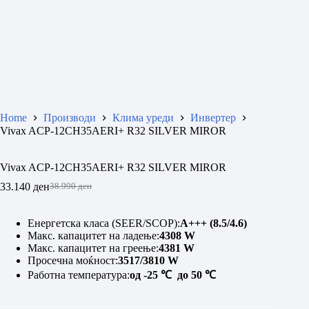
Home
Производи
Клима уреди
Инвертер
Vivax ACP-12CH35AERI+ R32 SILVER MIROR
Vivax ACP-12CH35AERI+ R32 SILVER MIROR
33.140
ден
38.990
ден
Original
Current
price
price
was:
is:
Енергетска класа (SEER/SCOP):
A
+++ (8.5/4.6)
38.990 ден.
33.140 ден.
Макс. капацитет на ладење:
4308 W
Макс. капацитет на греење:
4381 W
Просечна моќност:
3517/3810 W
Работна температура:
од -25
℃
до 50
℃