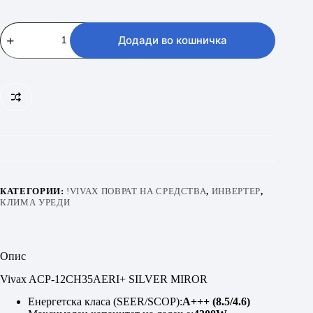
Vivax
ACP-
Додади во кошничка
12CH35AERI+
R32
SILVER
MIROR
количина
КАТЕГОРИИ:
!VIVAX ПОВРАТ НА СРЕДСТВА
,
ИНВЕРТЕР
,
КЛИМА УРЕДИ
Опис
Vivax ACP-12CH35AERI+ SILVER MIROR
Енергетска класа (SEER/SCOP):
A+++ (8.5/4.6)