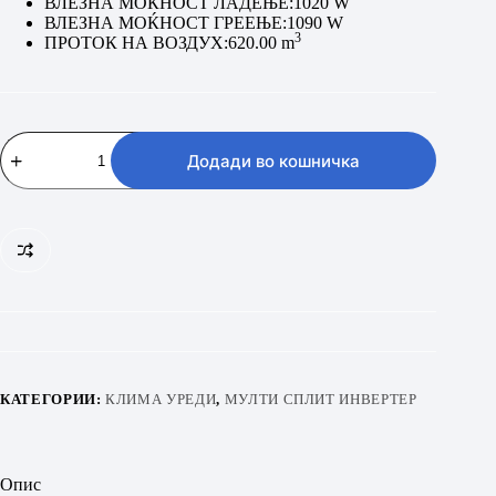
ВЛЕЗНА МОЌНОСТ ЛАДЕЊЕ:
1020 W
ВЛЕЗНА МОЌНОСТ ГРЕЕЊЕ:
1090 W
3
ПРОТОК НА ВОЗДУХ:
620.00 m
Vivax
ACP-
Додади во кошничка
12CT35AERI/I
(Внатрешна
единица)
количина
КАТЕГОРИИ:
КЛИМА УРЕДИ
,
МУЛТИ СПЛИТ ИНВЕРТЕР
Опис