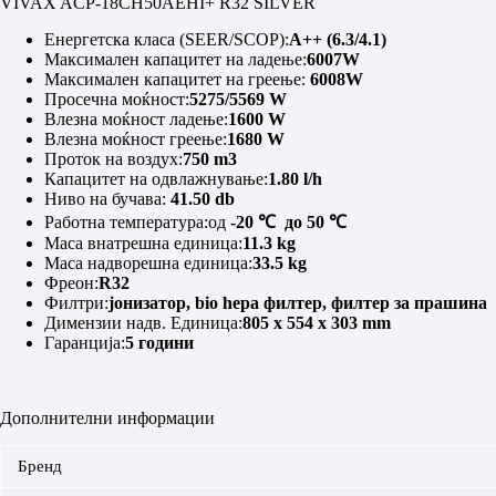
VIVAX ACP-18CH50AEHI+ R32 SILVER
Енергетска класа (SEER/SCOP):
A++ (6.3/4.1)
Максимален капацитет на ладење:
6007W
Максимален капацитет на греење:
6008
W
Просечна моќност:
5275/5569 W
Влезна моќност ладење:
1600 W
Влезна моќност греење:
1680 W
Проток на воздух:
750 m3
Капацитет на одвлажнување:
1.80 l/h
Ниво на бучава:
41.50
db
Работна температура:од
-20 ℃ до 50 ℃
Маса внатрешна единица:
11.3 kg
Маса надворешна единица:
33.5 kg
Фреон:
R32
Филтри:
јонизатор, bio hepa филтер, филтер за прашина
Димензии надв. Единица:
805 x 554 x 303 mm
Гаранција:
5 години
Дополнителни информации
Бренд