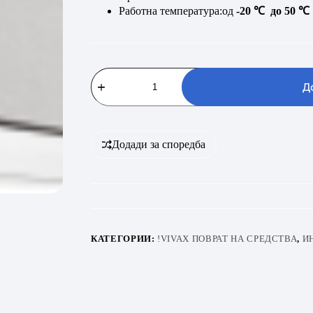
Работна температура:од
-20 ℃ до 50 ℃
VIVAX
ACP-
Д
18CH50AEHI+
R32
Silver
количина
Додади за споредба
КАТЕГОРИИ:
!VIVAX ПОВРАТ НА СРЕДСТВА
,
И