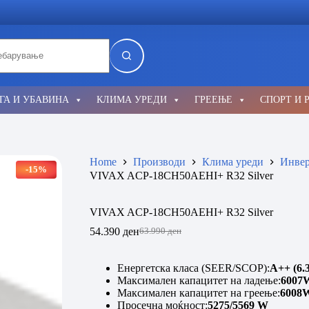
lts
ГА И УБАВИНА
КЛИМА УРЕДИ
ГРЕЕЊЕ
СПОРТ И 
Home
Производи
Клима уреди
Инвер
-15%
VIVAX ACP-18CH50AEHI+ R32 Silver
VIVAX ACP-18CH50AEHI+ R32 Silver
54.390
ден
63.990
ден
Original
Current
price
price
was:
is:
Енергетска класа (SEER/SCOP):
A++ (6.3
63.990 ден.
54.390 ден.
Максимален капацитет на ладење:
6007
Максимален капацитет на греење:
6008
Просечна моќност:
5275/5569 W