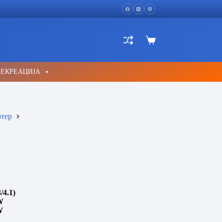
Shopping
cart
РЕКРЕАЦИЈА
тер
/4.1)
W
W